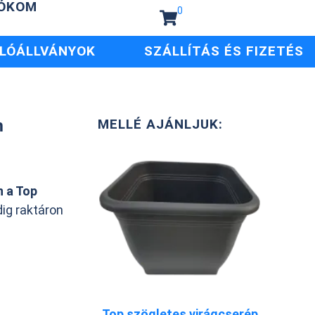
IÓKOM
0
LÓÁLLVÁNYOK
SZÁLLÍTÁS ÉS FIZETÉS
m
MELLÉ AJÁNLJUK:
n a Top
ig raktáron
Top szögletes virágcserép