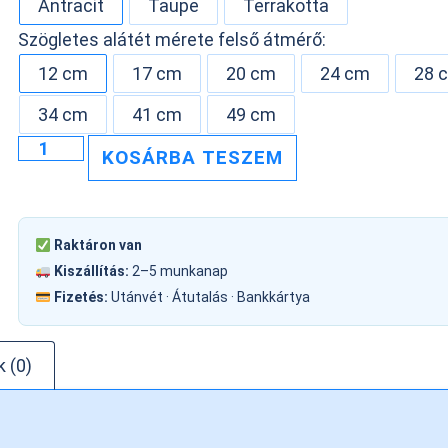
Antracit
Taupe
Terrakotta
Szögletes alátét mérete felső átmérő:
12 cm
17 cm
20 cm
24 cm
28 
34 cm
41 cm
49 cm
KOSÁRBA TESZEM
Raktáron van
Kiszállítás:
2–5 munkanap
Fizetés:
Utánvét · Átutalás · Bankkártya
 (0)