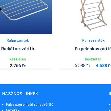
Ruhaszárítók
Fa pelenkaszárító
Óceá
készleten
5.588
4.588
Ft
Ft
HASZNOS LINKEK
Falra szerelhető ruhaszárító
Fazekak