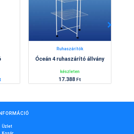
Ruhaszárítók
Műanyag virágcserep
n 4 ruhaszárító állvány
Ravenna virágcserép
készleten
készleten
17.388
146
Ft
Ft
INFORMÁCIÓ
Üzlet
Kosár