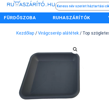
FÜRDŐSZOBA
RUHASZÁRÍTÓK
Kezdőlap
/
Virágcserép alátétek
/ Top szögletes