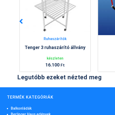
Ruhaszárítók
Ruhaszárítók
3 ruhaszárító állvány
Radiátorszárító
készleten
készleten
16.100
Ft
2.766
Ft
Legutóbb ezeket nézted meg
TERMÉK KATEGÓRIÁK
Balkonládák
Berlinger Haus edények