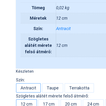
Tömeg
0,02 kg
Méretek
12 cm
Szín:
Antracit
Szögletes
alátét mérete
12 cm
felső átmérő:
Készleten
Szín:
Antracit
Taupe
Terrakotta
Szögletes alátét mérete felső átmérő:
12 cm
17 cm
20 cm
24 cm