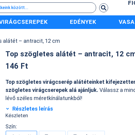
F
VIRÁGCSEREPEK
EDÉNYEK
VASA
 alátét – antracit, 12 cm
Top szögletes alátét – antracit, 12 c
146
Ft
Top szögletes virágcserép alátéteinket kifejezette
szögletes virágcserepek alá ajánljuk.
Válassz a mind
lévő széles méretkínálatunkból!
Részletes leírás
Készleten
Szín: