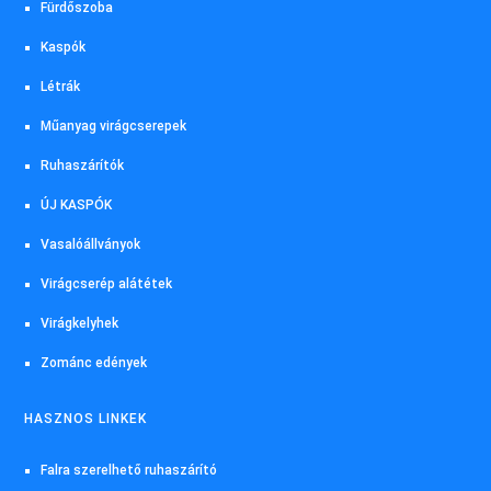
Fürdőszoba
Kaspók
Létrák
Műanyag virágcserepek
Ruhaszárítók
ÚJ KASPÓK
Vasalóállványok
Virágcserép alátétek
Virágkelyhek
Zománc edények
HASZNOS LINKEK
Falra szerelhető ruhaszárító