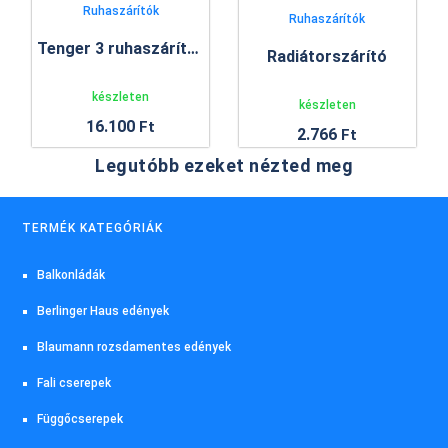
Ruhaszárítók
Ruhaszárítók
Tenger 3 ruhaszárító állvány
Radiátorszárító
készleten
készleten
16.100
Ft
2.766
Ft
Legutóbb ezeket nézted meg
TERMÉK KATEGÓRIÁK
Balkonládák
Berlinger Haus edények
Blaumann rozsdamentes edények
Fali cserepek
Függőcserepek