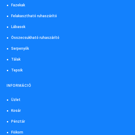
Fazekak
Felakasztható ruhaszárító
Lábasok
Összecsukható ruhaszárító
Serpenyők
Tálak
Tepsik
INFORMÁCIÓ
Üzlet
Kosár
Pénztár
Fiókom