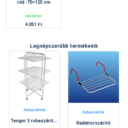
rúd -75×125 cm
készleten
4.051
Ft
Legnépszerűbb termékeink
Ruhaszárítók
Ruhaszárítók
Tenger 3 ruhaszárító állvány
Radiátorszárító