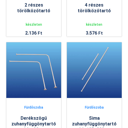
2 részes
4 részes
törölközőtartó
törölközőtartó
készleten
készleten
2.136
3.576
Ft
Ft
Fürdőszoba
Fürdőszoba
Derékszögű
Sima
zuhanyfüggönytartó
zuhanyfüggönytartó