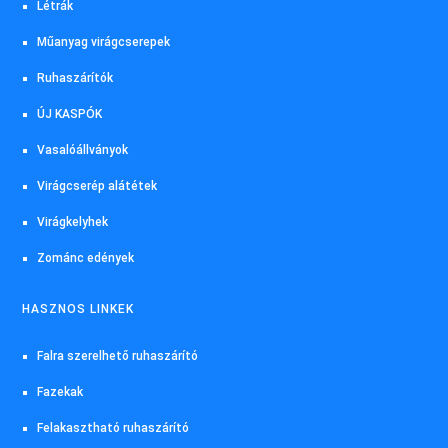
Létrák
Műanyag virágcserepek
Ruhaszárítók
ÚJ KASPÓK
Vasalóállványok
Virágcserép alátétek
Virágkelyhek
Zománc edények
HASZNOS LINKEK
Falra szerelhető ruhaszárító
Fazekak
Felakasztható ruhaszárító