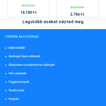
készleten
készleten
16.100
Ft
2.766
Ft
Legutóbb ezeket nézted meg
TERMÉK KATEGÓRIÁK
Balkonládák
Berlinger Haus edények
Blaumann rozsdamentes edények
Fali cserepek
Függőcserepek
Fürdőszoba
Kaspók