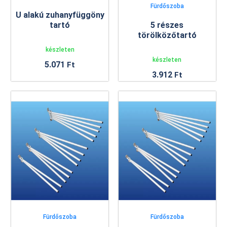
Fürdőszoba
U alakú zuhanyfüggöny
tartó
5 részes
törölközőtartó
készleten
készleten
5.071
Ft
3.912
Ft
Fürdőszoba
Fürdőszoba