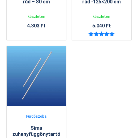
rúd – 80 cm
rúd -125×200 cm
készleten
készleten
4.303
5.040
Ft
Ft
Értékelés:
5.00
/ 5
Fürdőszoba
Sima
zuhanyfüggönytartó