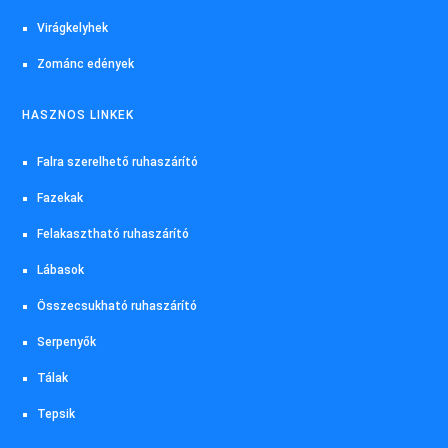
Virágkelyhek
Zománc edények
HASZNOS LINKEK
Falra szerelhető ruhaszárító
Fazekak
Felakasztható ruhaszárító
Lábasok
Összecsukható ruhaszárító
Serpenyők
Tálak
Tepsik