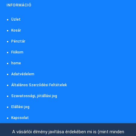
INFORMÁCIÓ
Üzlet
Kosár
Pénztár
Fiókom
home
Adatvédelem
Általános Szerződési Feltételek
Szavatossági, jótállási jog
Elállási jog
Kapcsolat
Akciós termékeink
A vásárlói élmény javítása érdekében mi is (mint minden