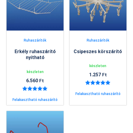
Ruhaszárítók
Ruhaszárítók
Erkély ruhaszárító
Csipeszes körszárító
nyitható
készleten
készleten
1.257
Ft
6.560
Ft
Értékelés:
Felakasztható ruhaszárító
5.00
/ 5
Értékelés:
Felakasztható ruhaszárító
5.00
/ 5