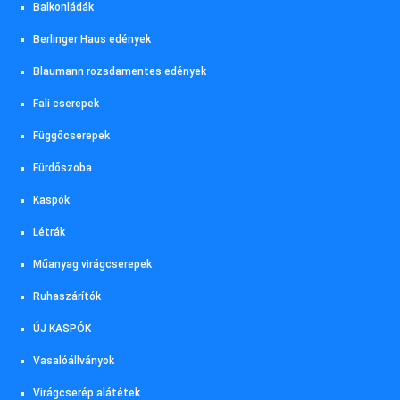
Balkonládák
Berlinger Haus edények
Blaumann rozsdamentes edények
Fali cserepek
Függőcserepek
Fürdőszoba
Kaspók
Létrák
Műanyag virágcserepek
Ruhaszárítók
ÚJ KASPÓK
Vasalóállványok
Virágcserép alátétek