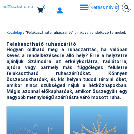
0
Kezdőlap
/ “Felakasztható ruhaszárító” címkével rendelkező termékek
Felakasztható ruhaszárító
Hogyan oldható meg a ruhaszárítás, ha valóban
kevés a rendelkezésedre álló hely? Erre a helyzetre
ajánljuk Számodra az erkélykorlátra, radiátorra,
ajtóra vagy bármely más függőleges felületre
felakasztható ruhaszárítókat. Könnyen
összecsukhatóak, és kis helyen tudod tárolni őket,
amikor nincs szükséged rájuk a hétköznapokban.
Mégis azonnal előkaphatóak, amikor összegyűlt egy
nagyobb mennyiségű szárításra váró mosott ruha.