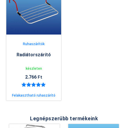
Ruhaszárítók
Radiátorszárító
készleten
2.766
Ft
Értékelés:
Felakasztható ruhaszárító
5.00
/ 5
Legnépszerűbb termékeink