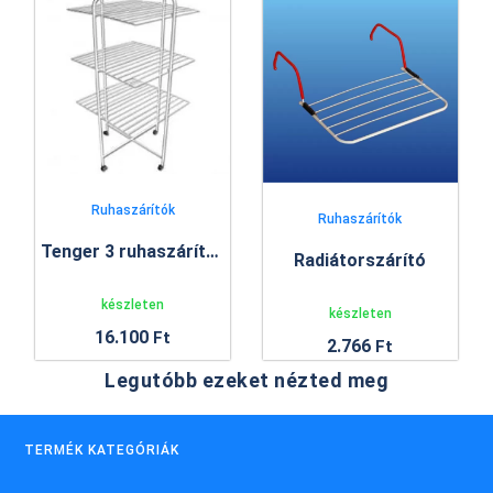
Ruhaszárítók
Ruhaszárítók
Tenger 3 ruhaszárító állvány
Radiátorszárító
készleten
készleten
16.100
Ft
2.766
Ft
Legutóbb ezeket nézted meg
TERMÉK KATEGÓRIÁK