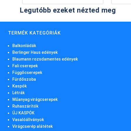
Legutóbb ezeket nézted meg
TERMÉK KATEGÓRIÁK
Balkonládák
Berlinger Haus edények
Blaumann rozsdamentes edények
Fali cserepek
Függőcserepek
Fürdőszoba
Kaspók
Létrák
Műanyag virágcserepek
Ruhaszárítók
ÚJ KASPÓK
Vasalóállványok
Virágcserép alátétek