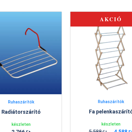
AKCIÓ
Ruhaszárítók
Ruhaszárítók
Fa pelenkaszárít
Radiátorszárító
készleten
készleten
5.588
4.588
2.766