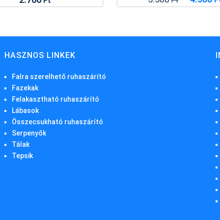
Ft
F
Ft
HASZNOS LINKEK
Falra szerelhető ruhaszárító
Fazekak
Felakasztható ruhaszárító
Lábasok
Összecsukható ruhaszárító
Serpenyők
Tálak
Tepsik