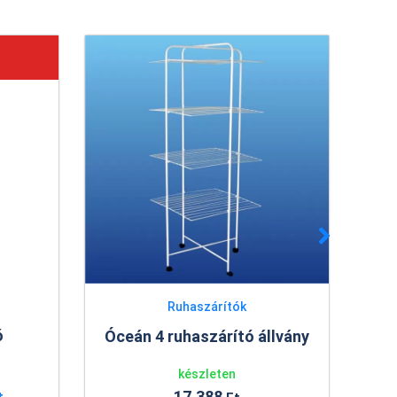
Ruhaszárítók
ó
Óceán 4 ruhaszárító állvány
Ra
készleten
17.388