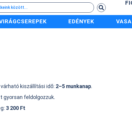
F
VIRÁGCSEREPEK
EDÉNYEK
VASA
 várható kiszállítási idő:
2–5 munkanap
.
t gyorsan feldolgozzuk.
ég:
3 200 Ft