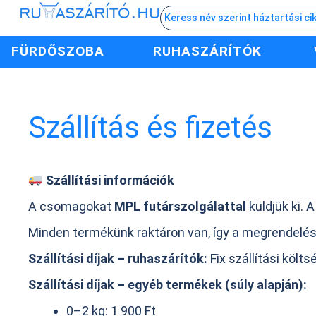
FÜRDŐSZOBA
RUHASZÁRÍTÓK
Szállítás és fizetés
Szállítási információk
A csomagokat
MPL futárszolgálattal
küldjük ki. A
Minden termékünk raktáron van, így a megrendelés
Szállítási díjak – ruhaszárítók:
Fix szállítási költs
Szállítási díjak – egyéb termékek (súly alapján):
0–2 kg: 1 900 Ft