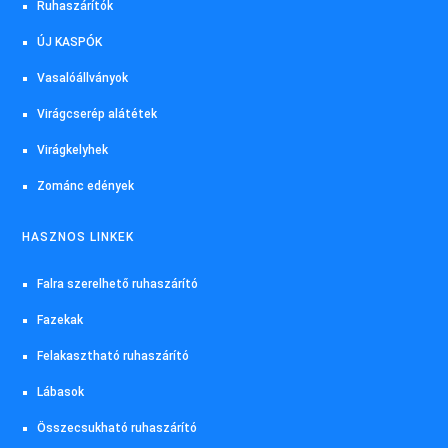
Ruhaszárítók
ÚJ KASPÓK
Vasalóállványok
Virágcserép alátétek
Virágkelyhek
Zománc edények
HASZNOS LINKEK
Falra szerelhető ruhaszárító
Fazekak
Felakasztható ruhaszárító
Lábasok
Összecsukható ruhaszárító