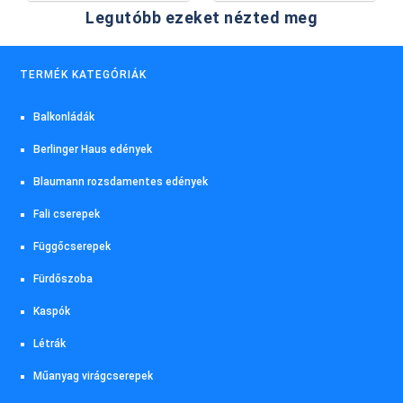
Legutóbb ezeket nézted meg
TERMÉK KATEGÓRIÁK
Balkonládák
Berlinger Haus edények
Blaumann rozsdamentes edények
Fali cserepek
Függőcserepek
Fürdőszoba
Kaspók
Létrák
Műanyag virágcserepek