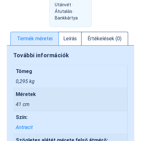
Utánvét ·
Átutalás ·
Bankkártya
Termék méretei
Leírás
Értékelések (0)
További információk
Tömeg
0,295 kg
Méretek
41 cm
Szín:
Antracit
Szögletes alátét mérete felső átmérő: