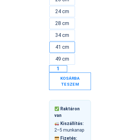
24 cm
28 cm
34 cm
41 cm
49 cm
KOSÁRBA
TESZEM
Raktáron
van
Kiszállítás:
2–5 munkanap
Fizetés: