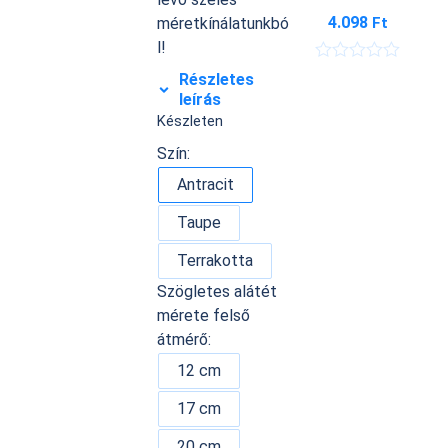
4.098
Ft
méretkínálatunkbó
l!
É
Részletes
r
leírás
t
Készleten
é
k
Szín:
e
l
Antracit
é
s
:
Taupe
0
/
Terrakotta
5
Szögletes alátét
mérete felső
átmérő:
12 cm
17 cm
20 cm