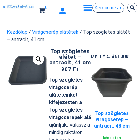
0
Kezdőlap
/
Virágcserép alátétek
/ Top szögletes alátét
– antracit, 41 cm
Top szögletes
alátét –
MELLÉ AJÁNLJUK:
antracit, 41 cm
987
Ft
Top szögletes
virágcserép
alátéteinket
kifejezetten a
Top szögletes
Top szögletes
virágcserepek alá
virágcserép –
ajánljuk.
Válassz a
antracit, 48 cm
mindig raktáron
készleten
lévő széles