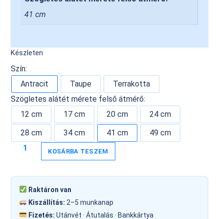
41 cm
Készleten
Szín:
Antracit
Taupe
Terrakotta
Szögletes alátét mérete felső átmérő:
12 cm
17 cm
20 cm
24 cm
28 cm
34 cm
41 cm
49 cm
KOSÁRBA TESZEM
Raktáron van
Kiszállítás:
2–5 munkanap
Fizetés:
Utánvét · Átutalás · Bankkártya