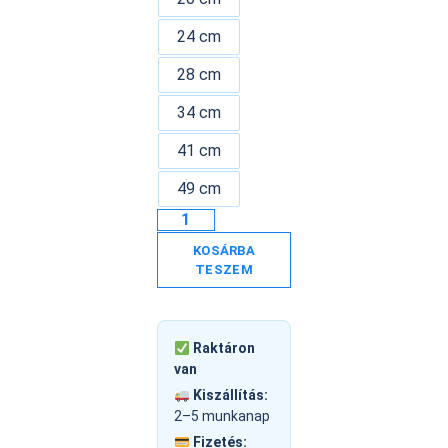
24 cm
28 cm
34 cm
41 cm
49 cm
KOSÁRBA
TESZEM
Raktáron
van
Kiszállítás:
2–5 munkanap
Fizetés: