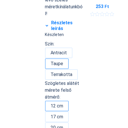
253
Ft
méretkínálatunkbó
l!
É
Részletes
r
leírás
t
Készleten
é
k
Szín:
e
l
Antracit
é
s
:
Taupe
0
/
Terrakotta
5
Szögletes alátét
mérete felső
átmérő:
12 cm
17 cm
20 cm