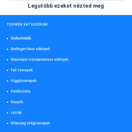
Legutóbb ezeket nézted meg
TERMÉK KATEGÓRIÁK
Balkonládák
Berlinger Haus edények
Blaumann rozsdamentes edények
Fali cserepek
Függőcserepek
Fürdőszoba
Kaspók
Létrák
Műanyag virágcserepek