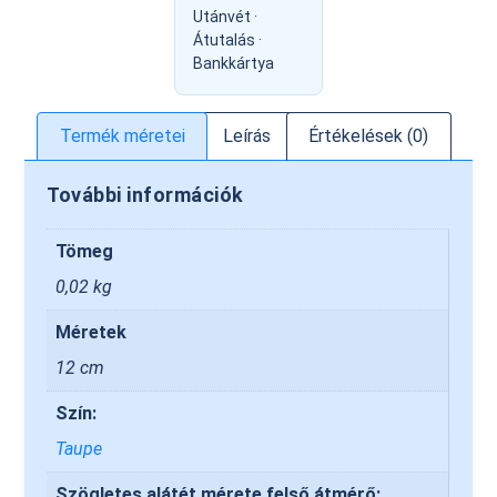
Utánvét ·
Átutalás ·
Bankkártya
Termék méretei
Leírás
Értékelések (0)
További információk
Tömeg
0,02 kg
Méretek
12 cm
Szín:
Taupe
Szögletes alátét mérete felső átmérő: