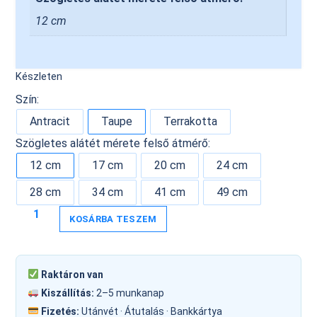
12 cm
Készleten
Szín:
Antracit
Taupe
Terrakotta
Szögletes alátét mérete felső átmérő:
12 cm
17 cm
20 cm
24 cm
28 cm
34 cm
41 cm
49 cm
KOSÁRBA TESZEM
Raktáron van
Kiszállítás:
2–5 munkanap
Fizetés:
Utánvét · Átutalás · Bankkártya