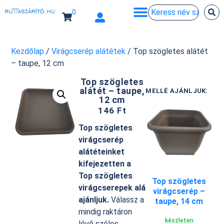
0
Kezdőlap
/
Virágcserép alátétek
/ Top szögletes alátét
– taupe, 12 cm
Top szögletes
alátét – taupe,
MELLÉ AJÁNLJUK:
12 cm
146
Ft
Top szögletes
virágcserép
alátéteinket
kifejezetten a
Top szögletes
Top szögletes
virágcserepek alá
virágcserép –
ajánljuk.
Válassz a
taupe, 14 cm
mindig raktáron
készleten
lévő széles