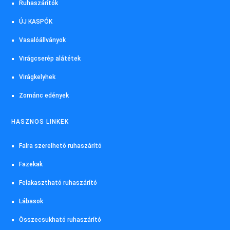
Ruhaszárítók
ÚJ KASPÓK
Vasalóállványok
Virágcserép alátétek
Virágkelyhek
Zománc edények
HASZNOS LINKEK
Falra szerelhető ruhaszárító
Fazekak
Felakasztható ruhaszárító
Lábasok
Összecsukható ruhaszárító