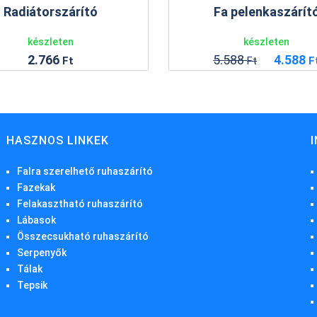
Fa pelenkaszárít
Radiátorszárító
készleten
készleten
5.588
4.588
2.766
Ft
F
Ft
HASZNOS LINKEK
Falra szerelhető ruhaszárító
Fazekak
Felakasztható ruhaszárító
Lábasok
Összecsukható ruhaszárító
Serpenyők
Tálak
Tepsik