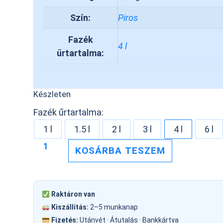
Szín:
Piros
Fazék
4 l
űrtartalma:
Készleten
Fazék űrtartalma:
1 l
1.5 l
2 l
3 l
4 l
6 l
KOSÁRBA TESZEM
Raktáron van
Kiszállítás:
2–5 munkanap
Fizetés:
Utánvét · Átutalás · Bankkártya