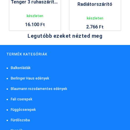
Tenger 3 ruhaszárító állvány
Radiátorszárító
készleten
készleten
16.100
Ft
2.766
Ft
Legutóbb ezeket nézted meg
TERMÉK KATEGÓRIÁK
Balkonládák
Berlinger Haus edények
Blaumann rozsdamentes edények
Fali cserepek
Függőcserepek
Fürdőszoba