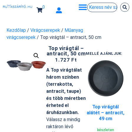
0
Kezdőlap
/
Virágcserepek
/
Műanyag
virágcserepek
/ Top virágtál – antracit, 50 cm
Top virágtál –
antracit, 50 cm
MELLÉ AJÁNLJUK:
1.727
Ft
A Top virágtálat
három színben
(terrakotta,
antracit, taupe)
és több méretben
érheted el
Top virágtál
áruházunkban.
alátét – antracit,
49 cm
Válassz a mindig
raktáron lévő
készleten