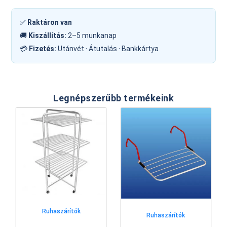
✅
Raktáron van
🚚
Kiszállítás:
2–5 munkanap
💳
Fizetés:
Utánvét · Átutalás · Bankkártya
Legnépszerűbb termékeink
Ruhaszárítók
Ruhaszárítók