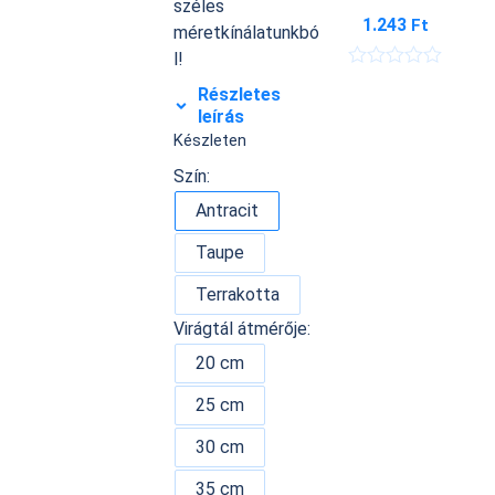
széles
1.243
Ft
méretkínálatunkbó
l!
É
Részletes
r
leírás
t
é
Készleten
k
e
Szín:
l
é
Antracit
s
:
Taupe
0
/
5
Terrakotta
Virágtál átmérője:
20 cm
25 cm
30 cm
35 cm