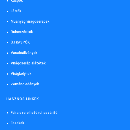
Kaspók
Létrák
Műanyag virágcserepek
Ruhaszárítók
ÚJ KASPÓK
Vasalóállványok
Virágcserép alátétek
Virágkelyhek
Zománc edények
HASZNOS LINKEK
Falra szerelhető ruhaszárító
Fazekak