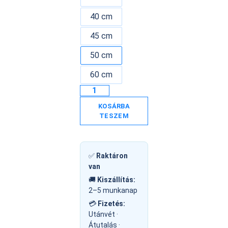
40 cm
45 cm
50 cm
60 cm
KOSÁRBA
TESZEM
✅
Raktáron
van
🚚
Kiszállítás:
2–5 munkanap
💳
Fizetés:
Utánvét ·
Átutalás ·