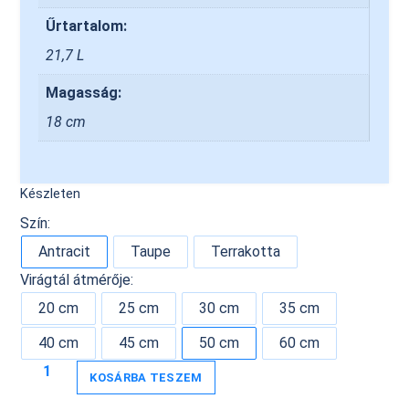
Űrtartalom:
21,7 L
Magasság:
18 cm
Készleten
Szín:
Antracit
Taupe
Terrakotta
Virágtál átmérője:
20 cm
25 cm
30 cm
35 cm
40 cm
45 cm
50 cm
60 cm
KOSÁRBA TESZEM