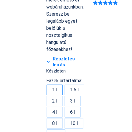
webáruházunkban.
Értékelés:
Szerezz be
5.00
/ 5
legalább egyet
belőlük a
nosztalgikus
hangulatú
főzésekhez!
Részletes
leírás
Készleten
Fazék űrtartalma:
1 l
1.5 l
2 l
3 l
4 l
6 l
8 l
10 l