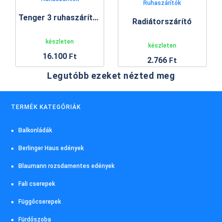
Ruhaszárítók
Tenger 3 ruhaszárító állvány
Radiátorszárító
készleten
készleten
16.100
Ft
2.766
Ft
Legutóbb ezeket nézted meg
TERMÉK KATEGÓRIÁK
Balkonládák
Berlinger Haus edények
Blaumann rozsdamentes edények
Fali cserepek
Függőcserepek
Fürdőszoba