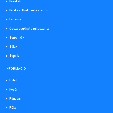
Fazekak
Felakasztható ruhaszárító
Lábasok
Összecsukható ruhaszárító
Serpenyők
Tálak
Tepsik
INFORMÁCIÓ
Üzlet
Kosár
Pénztár
Fiókom