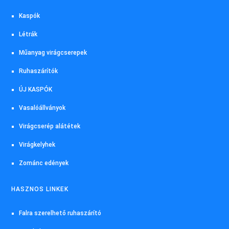
Kaspók
Létrák
Műanyag virágcserepek
Ruhaszárítók
ÚJ KASPÓK
Vasalóállványok
Virágcserép alátétek
Virágkelyhek
Zománc edények
HASZNOS LINKEK
Falra szerelhető ruhaszárító