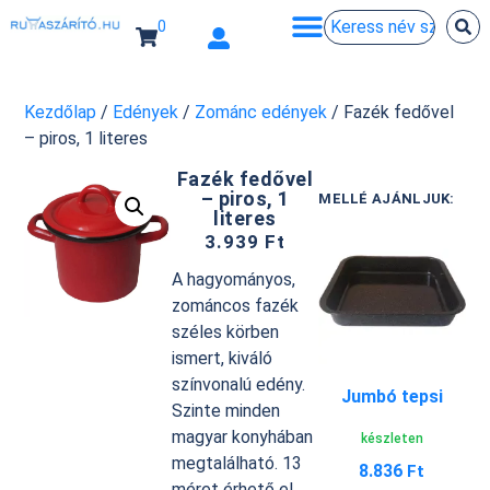
0
Kezdőlap
/
Edények
/
Zománc edények
/ Fazék fedővel
– piros, 1 literes
Fazék fedővel
– piros, 1
MELLÉ AJÁNLJUK:
literes
3.939
Ft
A hagyományos,
zománcos fazék
széles körben
ismert, kiváló
színvonalú edény.
Jumbó tepsi
Szinte minden
magyar konyhában
készleten
megtalálható. 13
8.836
Ft
méret érhető el