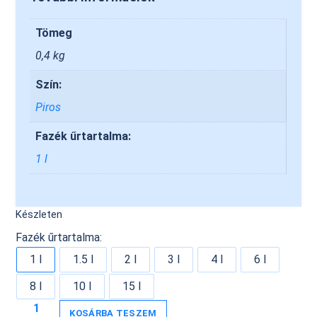
Tömeg
0,4 kg
Szín:
Piros
Fazék űrtartalma:
1 l
Készleten
Fazék űrtartalma:
1 l
1.5 l
2 l
3 l
4 l
6 l
8 l
10 l
15 l
KOSÁRBA TESZEM