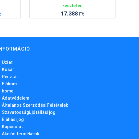
en
készleten
8
146
Ft
Ft
INFORMÁCIÓ
Üzlet
Kosár
Pénztár
Fiókom
home
Adatvédelem
Általános Szerződési Feltételek
Szavatossági, jótállási jog
Elállási jog
Kapcsolat
Akciós termékeink