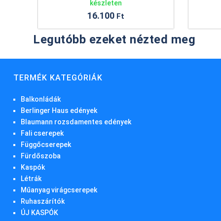
készleten
2.766
Ft
Legutóbb ezeket nézted meg
TERMÉK KATEGÓRIÁK
Balkonládák
Berlinger Haus edények
Blaumann rozsdamentes edények
Fali cserepek
Függőcserepek
Fürdőszoba
Kaspók
Létrák
Műanyag virágcserepek
Ruhaszárítók
ÚJ KASPÓK