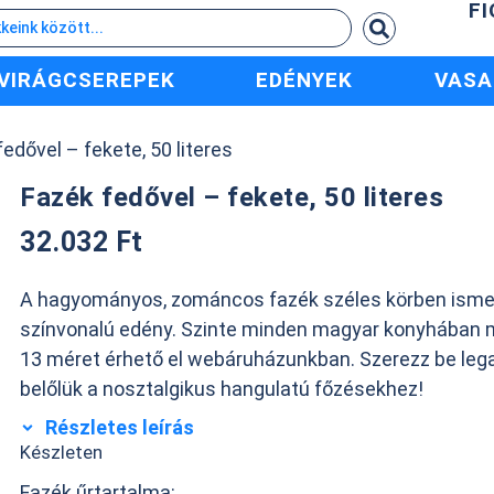
F
VIRÁGCSEREPEK
EDÉNYEK
VASA
fedővel – fekete, 50 literes
Fazék fedővel – fekete, 50 literes
32.032
Ft
A hagyományos, zománcos fazék széles körben ismert
színvonalú edény. Szinte minden magyar konyhában 
13 méret érhető el webáruházunkban. Szerezz be leg
belőlük a nosztalgikus hangulatú főzésekhez!
Részletes leírás
Készleten
Fazék űrtartalma: