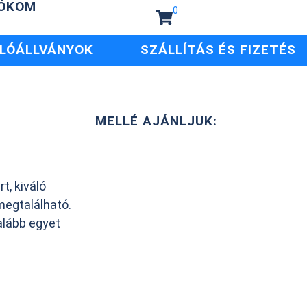
IÓKOM
0
LÓÁLLVÁNYOK
SZÁLLÍTÁS ÉS FIZETÉS
MELLÉ AJÁNLJUK:
, kiváló
megtalálható.
alább egyet