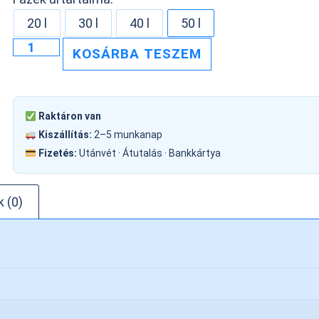
20 l
30 l
40 l
50 l
KOSÁRBA TESZEM
Raktáron van
Kiszállítás:
2–5 munkanap
Fizetés:
Utánvét · Átutalás · Bankkártya
 (0)