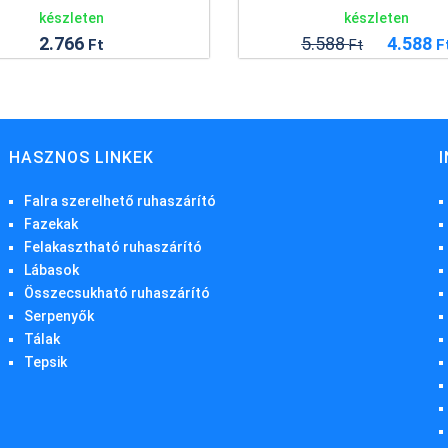
készleten
készlet
5.588
4.588
17.38
Ft
Ft
HASZNOS LINKEK
Falra szerelhető ruhaszárító
Fazekak
Felakasztható ruhaszárító
Lábasok
Összecsukható ruhaszárító
Serpenyők
Tálak
Tepsik