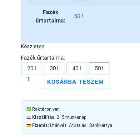
Fazék
50 l
űrtartalma:
Készleten
Fazék űrtartalma:
20 l
30 l
40 l
50 l
KOSÁRBA TESZEM
Raktáron van
Kiszállítás:
2–5 munkanap
Fizetés:
Utánvét · Átutalás · Bankkártya