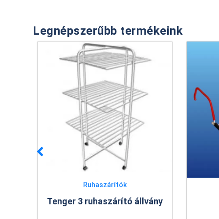
Legnépszerűbb termékeink
k
Ruhaszárítók
tó állvány
Radiátorszárító