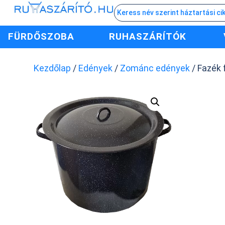
FÜRDŐSZOBA
RUHASZÁRÍTÓK
Kezdőlap
/
Edények
/
Zománc edények
/ Fazék 