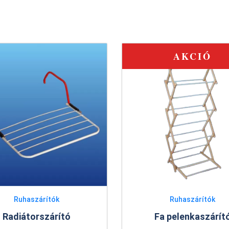
AKCIÓ
Ruhaszárítók
Ruhaszár
Fa pelenkaszárító
Óceán 4 ruhaszá