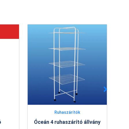
ítók
Műanyag virágcserepek
rító állvány
Ravenna virágcserép 12 cm