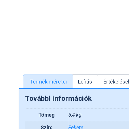
Termék méretei
Leírás
Értékelések
További információk
Tömeg
5,4 kg
Szín:
Fekete