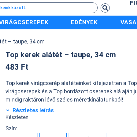
F
VIRÁGCSEREPEK
EDÉNYEK
VASA
tét – taupe, 34 cm
Top kerek alátét – taupe, 34 cm
483
Ft
Top kerek virágcserép alátéteinket kifejezetten a To
virágcserepek és a Top bordázott cserepek alá ajánlj
mindig raktáron lévő széles méretkínálatunkból!
Részletes leírás
Készleten
Szín: