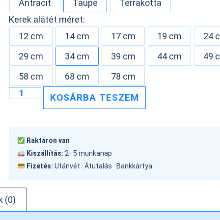
Antracit
Taupe
Terrakotta
Kerek alátét méret:
12 cm
14 cm
17 cm
19 cm
24 
29 cm
34 cm
39 cm
44 cm
49 
58 cm
68 cm
78 cm
KOSÁRBA TESZEM
Raktáron van
Kiszállítás:
2–5 munkanap
Fizetés:
Utánvét · Átutalás · Bankkártya
 (0)