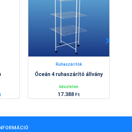
Ruhaszárítók
Óceán 4 ruhaszárító állvány
Rave
készleten
17.388
Ft
INFORMÁCIÓ