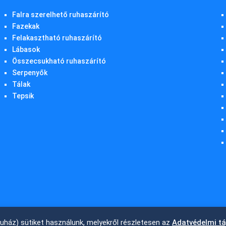
Falra szerelhető ruhaszárító
Fazekak
Felakasztható ruhaszárító
Lábasok
Összecsukható ruhaszárító
Serpenyők
Tálak
Tepsik
ruház) sütiket használunk, melyekről részletesen az
Adatvédelmi t