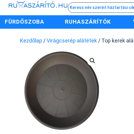
FÜRDŐSZOBA
RUHASZÁRÍTÓK
Kezdőlap
/
Virágcserép alátétek
/ Top kerek alá