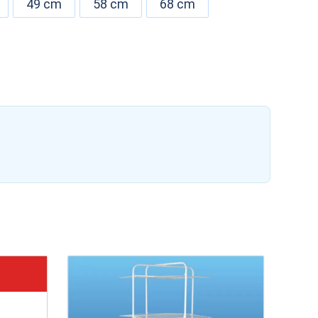
49 cm
58 cm
68 cm