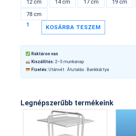
12 cm
14 cm
17 cm
19 cm
78 cm
KOSÁRBA TESZEM
Raktáron van
Kiszállítás:
2–5 munkanap
Fizetés:
Utánvét · Átutalás · Bankkártya
Legnépszerűbb termékeink