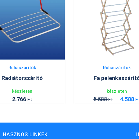
Ruhaszárítók
Ruhaszárítók
Fa pelenkaszárító
adiátorszárító
készleten
készleten
5.588
4.588
2.766
Ft
Ft
Ft
HASZNOS LINKEK