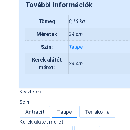
További információk
Tömeg
0,16 kg
Méretek
34 cm
Szín:
Taupe
Kerek alátét
34 cm
méret:
Készleten
Szín:
Antracit
Taupe
Terrakotta
Kerek alátét méret: