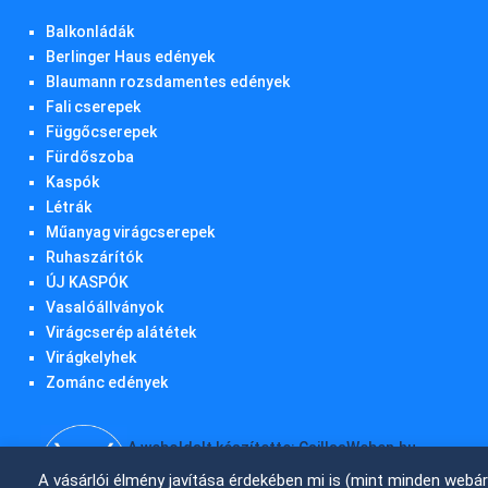
Balkonládák
Berlinger Haus edények
Blaumann rozsdamentes edények
Fali cserepek
Függőcserepek
Fürdőszoba
Kaspók
Létrák
Műanyag virágcserepek
Ruhaszárítók
ÚJ KASPÓK
Vasalóállványok
Virágcserép alátétek
Virágkelyhek
Zománc edények
A weboldalt készítette: CsillaaWeben.hu
A vásárlói élmény javítása érdekében mi is (mint minden webá