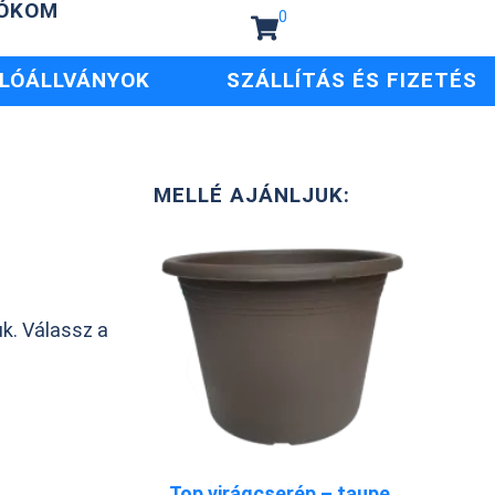
IÓKOM
0
LÓÁLLVÁNYOK
SZÁLLÍTÁS ÉS FIZETÉS
MELLÉ AJÁNLJUK:
p
uk. Válassz a
Top virágcserép – taupe,