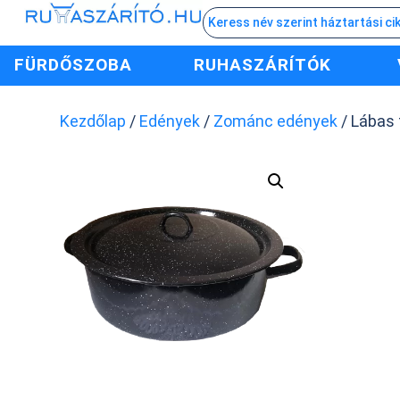
FÜRDŐSZOBA
RUHASZÁRÍTÓK
Kezdőlap
/
Edények
/
Zománc edények
/ Lábas 