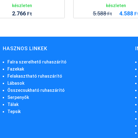
készleten
készleten
5.588
4.588
17.388
Ft
Ft
Ft
HASZNOS LINKEK
Falra szerelhető ruhaszárító
Fazekak
Felakasztható ruhaszárító
Lábasok
Összecsukható ruhaszárító
Serpenyők
Tálak
Tepsik