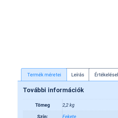
Termék méretei
Leírás
Értékelések
További információk
Tömeg
2,2 kg
Szín:
Fekete