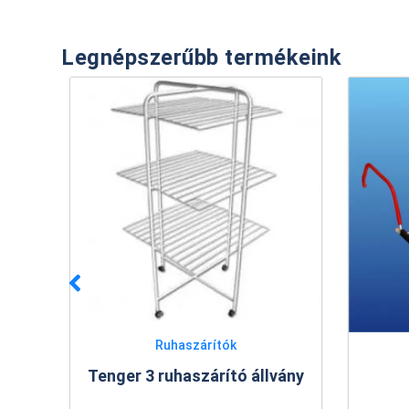
Legnépszerűbb termékeink
Ruhaszárítók
vány
Radiátorszárító