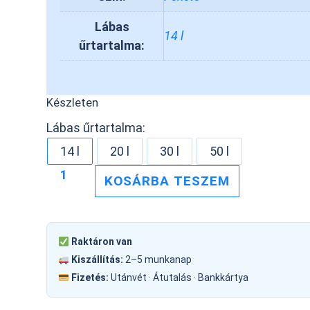
Lábas
14 l
űrtartalma:
Készleten
Lábas űrtartalma:
14 l
20 l
30 l
50 l
KOSÁRBA TESZEM
Raktáron van
Kiszállítás:
2–5 munkanap
Fizetés:
Utánvét · Átutalás · Bankkártya