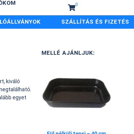
IÓKOM
0
LÓÁLLVÁNYOK
SZÁLLÍTÁS ÉS FIZETÉS
MELLÉ AJÁNLJUK:
, kiváló
megtalálható.
alább egyet
Fül nélküli tepsi – 40 cm