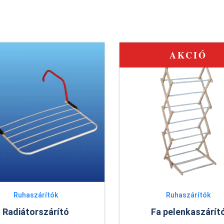
AKCIÓ
Ruhaszárítók
Ruhaszárítók
Fa pelenkaszárító
Óceán 4 ruhaszárító á