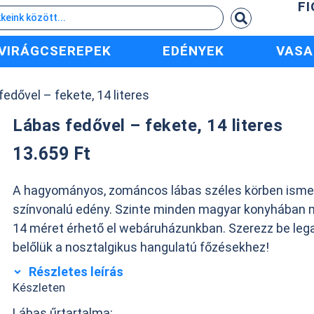
F
VIRÁGCSEREPEK
EDÉNYEK
VASA
fedővel – fekete, 14 literes
Lábas fedővel – fekete, 14 literes
13.659
Ft
A hagyományos, zománcos lábas széles körben ismert
színvonalú edény. Szinte minden magyar konyhában 
14 méret érhető el webáruházunkban. Szerezz be leg
belőlük a nosztalgikus hangulatú főzésekhez!
Részletes leírás
Készleten
Lábas űrtartalma: