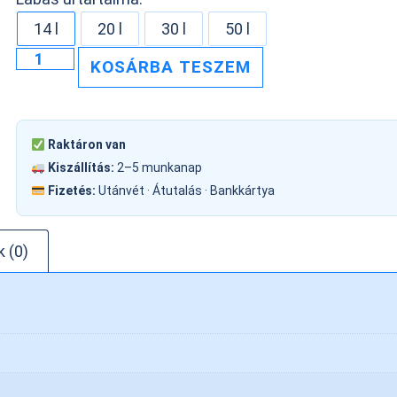
14 l
20 l
30 l
50 l
KOSÁRBA TESZEM
Raktáron van
Kiszállítás:
2–5 munkanap
Fizetés:
Utánvét · Átutalás · Bankkártya
 (0)