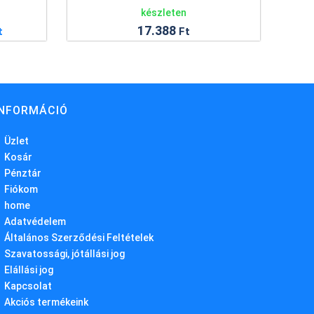
készleten
146
Ft
INFORMÁCIÓ
Üzlet
Kosár
Pénztár
Fiókom
home
Adatvédelem
Általános Szerződési Feltételek
Szavatossági, jótállási jog
Elállási jog
Kapcsolat
Akciós termékeink