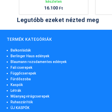
készleten
2.766
Ft
Legutóbb ezeket nézted meg
TERMÉK KATEGÓRIÁK
Balkonládák
Berlinger Haus edények
Blaumann rozsdamentes edények
Fali cserepek
Függőcserepek
Fürdőszoba
Kaspók
Létrák
Műanyag virágcserepek
Ruhaszárítók
ÚJ KASPÓK