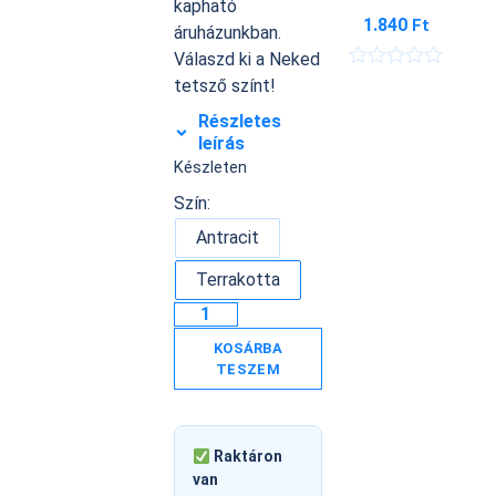
kapható
1.840
Ft
áruházunkban.
Válaszd ki a Neked
É
tetsző színt!
r
t
Részletes
é
leírás
k
Készleten
e
l
Szín:
é
s
Antracit
:
0
/
Terrakotta
5
KOSÁRBA
TESZEM
Raktáron
van