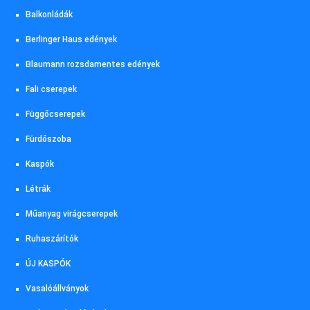
Balkonládák
Berlinger Haus edények
Blaumann rozsdamentes edények
Fali cserepek
Függőcserepek
Fürdőszoba
Kaspók
Létrák
Műanyag virágcserepek
Ruhaszárítók
ÚJ KASPÓK
Vasalóállványok