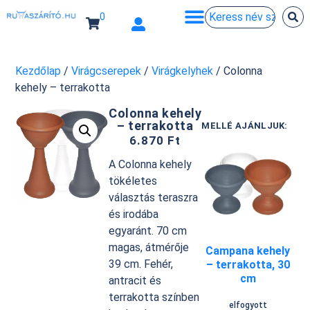
0
Kezdőlap
/
Virágcserepek
/
Virágkelyhek
/ Colonna
kehely – terrakotta
Colonna kehely
– terrakotta
MELLÉ AJÁNLJUK:
6.870
Ft
A Colonna kehely
tökéletes
választás teraszra
és irodába
egyaránt. 70 cm
magas, átmérője
Campana kehely
39 cm. Fehér,
– terrakotta, 30
cm
antracit és
terrakotta színben
elfogyott