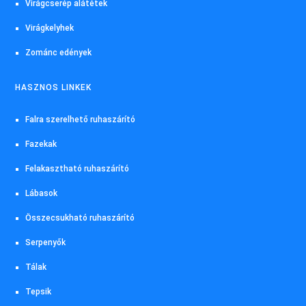
Virágcserép alátétek
Virágkelyhek
Zománc edények
HASZNOS LINKEK
Falra szerelhető ruhaszárító
Fazekak
Felakasztható ruhaszárító
Lábasok
Összecsukható ruhaszárító
Serpenyők
Tálak
Tepsik