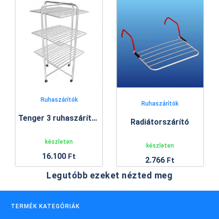
Ruhaszárítók
Ruhaszárítók
Tenger 3 ruhaszárító állvány
Radiátorszárító
készleten
készleten
16.100
Ft
2.766
Ft
Legutóbb ezeket nézted meg
TERMÉK KATEGÓRIÁK