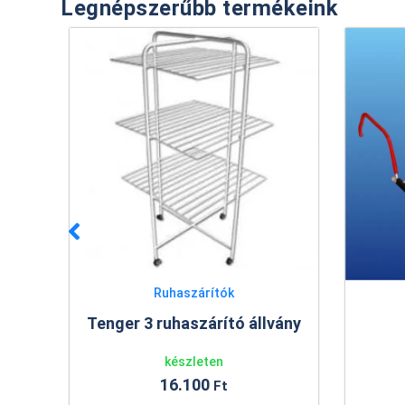
Legnépszerűbb termékeink
k
Ruhaszárítók
tó állvány
Radiátorszárító
készleten
2.766
Ft