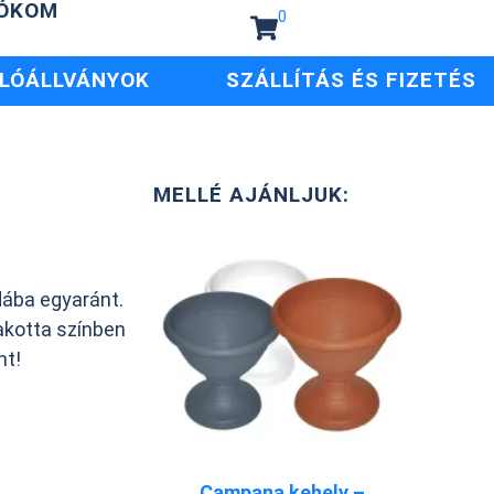
IÓKOM
0
LÓÁLLVÁNYOK
SZÁLLÍTÁS ÉS FIZETÉS
MELLÉ AJÁNLJUK:
dába egyaránt.
akotta színben
nt!
Campana kehely –