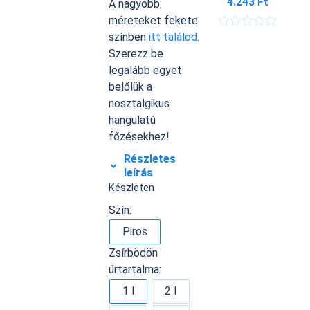
4.243
Ft
A nagyobb
méreteket fekete
színben
itt találod
.
É
r
Szerezz be
t
legalább egyet
é
k
belőlük a
e
nosztalgikus
l
é
hangulatú
s
főzésekhez!
:
0
Részletes
/
5
leírás
Készleten
Szín:
Piros
Zsírbödön
űrtartalma:
1 l
2 l