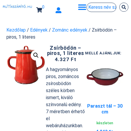
0
Kezdőlap
/
Edények
/
Zománc edények
/ Zsírbödön –
piros, 1 literes
Zsírbödön –
piros, 1 literes
MELLÉ AJÁNLJUK:
4.327
Ft
A hagyományos
piros, zománcos
zsírosbödön
széles körben
ismert, kiváló
színvonalú edény.
Paraszt tál – 30
7 méretben érhető
cm
el
készleten
webáruházunkban.