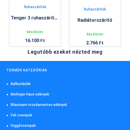
Ruhaszárítók
Ruhaszárítók
Tenger 3 ruhaszárító állvány
Radiátorszárító
készleten
készleten
16.100
Ft
2.766
Ft
Legutóbb ezeket nézted meg
TERMÉK KATEGÓRIÁK
Balkonládák
Berlinger Haus edények
Blaumann rozsdamentes edények
Fali cserepek
Függőcserepek