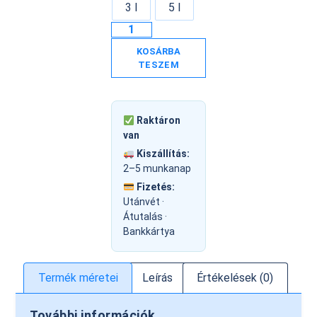
3 l
5 l
KOSÁRBA
TESZEM
Raktáron
van
Kiszállítás:
2–5 munkanap
Fizetés:
Utánvét ·
Átutalás ·
Bankkártya
Termék méretei
Leírás
Értékelések (0)
További információk