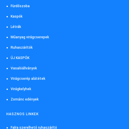
Fürdőszoba
Kaspók
Létrák
Műanyag virágcserepek
Ruhaszárítók
ÚJ KASPÓK
Vasalóállványok
Virágcserép alátétek
Virágkelyhek
Zománc edények
HASZNOS LINKEK
Falra szerelhető ruhaszárító