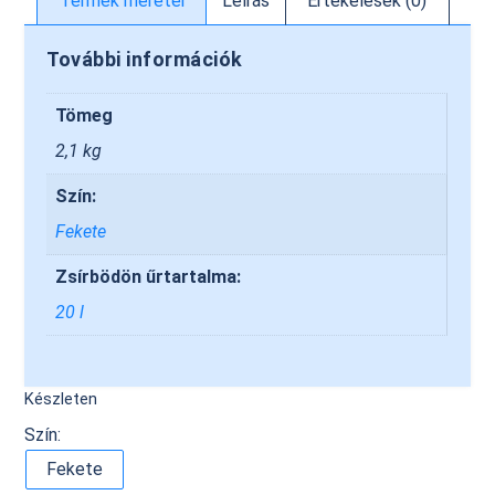
Termék méretei
Leírás
Értékelések (0)
További információk
Tömeg
2,1 kg
Szín:
Fekete
Zsírbödön űrtartalma:
20 l
Készleten
Szín:
Fekete