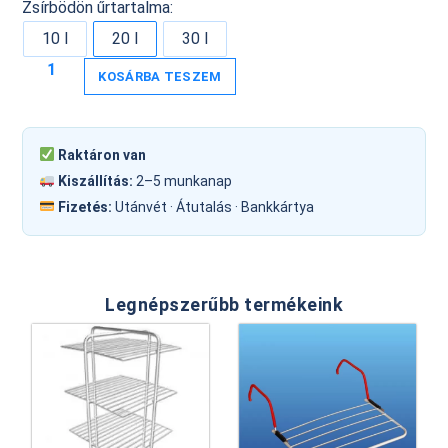
Zsírbödön űrtartalma:
10 l
20 l
30 l
KOSÁRBA TESZEM
Raktáron van
Kiszállítás:
2–5 munkanap
Fizetés:
Utánvét · Átutalás · Bankkártya
Legnépszerűbb termékeink