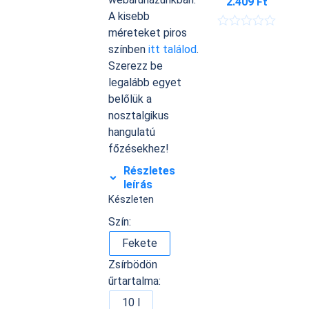
2.409
Ft
A kisebb
méreteket piros
É
r
színben
itt találod
.
t
Szerezz be
é
k
legalább egyet
e
belőlük a
l
é
nosztalgikus
s
hangulatú
:
0
főzésekhez!
/
5
Részletes
leírás
Készleten
Szín:
Fekete
Zsírbödön
űrtartalma:
10 l