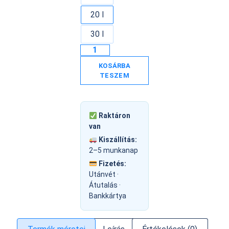
20 l
30 l
KOSÁRBA
TESZEM
Raktáron
van
Kiszállítás:
2–5 munkanap
Fizetés:
Utánvét ·
Átutalás ·
Bankkártya