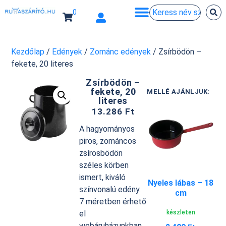
0
Kezdőlap
/
Edények
/
Zománc edények
/ Zsírbödön –
fekete, 20 literes
Zsírbödön –
fekete, 20
MELLÉ AJÁNLJUK:
literes
13.286
Ft
A hagyományos
piros, zománcos
zsírosbödön
széles körben
ismert, kiváló
Nyeles lábas – 18
színvonalú edény.
cm
7 méretben érhető
készleten
el
webáruházunkban.