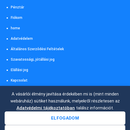
Pénztár
Fiókom
home
Adatvédelem
Általános Szerződési Feltételek
Szavatossági, jótállási jog
Elállási jog
Kapcsolat
Akciós termékeink
A vásárlói élmény javítása érdekében mi is (mint minden
webáruház) sütiket használunk, melyekről részletesen az
Szállítás és fizetés
Adatvédelmi tájékoztatóban
találsz információt.
ELFOGADOM