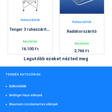
Ruhaszárítók
Ruhaszárítók
Tenger 3 ruhaszárító állvány
Radiátorszárító
készleten
készleten
16.100
Ft
2.766
Ft
Legutóbb ezeket nézted meg
TERMÉK KATEGÓRIÁK
Balkonládák
Berlinger Haus edények
Blaumann rozsdamentes edények