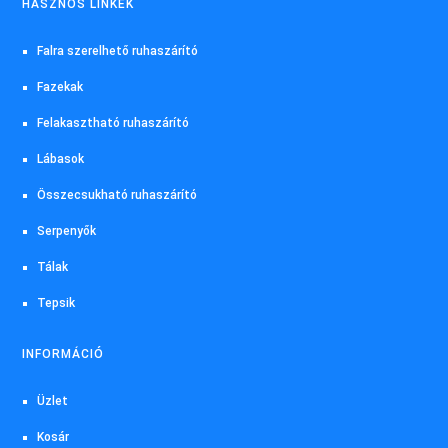
HASZNOS LINKEK
Falra szerelhető ruhaszárító
Fazekak
Felakasztható ruhaszárító
Lábasok
Összecsukható ruhaszárító
Serpenyők
Tálak
Tepsik
INFORMÁCIÓ
Üzlet
Kosár