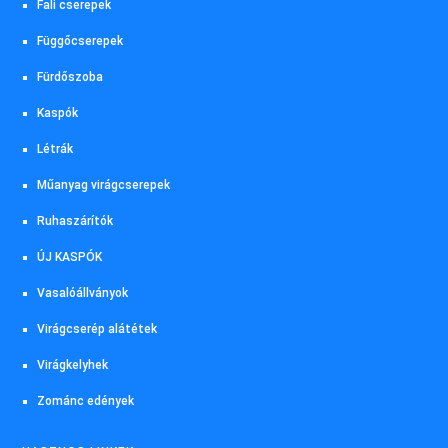
Fali cserepek
Függőcserepek
Fürdőszoba
Kaspók
Létrák
Műanyag virágcserepek
Ruhaszárítók
ÚJ KASPÓK
Vasalóállványok
Virágcserép alátétek
Virágkelyhek
Zománc edények