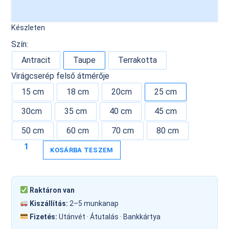
Készleten
Szín:
Antracit
Taupe
Terrakotta
Virágcserép felső átmérője
15 cm
18 cm
20cm
25 cm
30cm
35 cm
40 cm
45 cm
50 cm
60 cm
70 cm
80 cm
KOSÁRBA TESZEM
Raktáron van
Kiszállítás:
2–5 munkanap
Fizetés:
Utánvét · Átutalás · Bankkártya