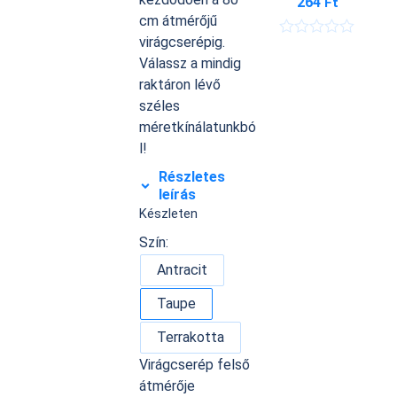
264
Ft
cm átmérőjű
virágcserépig.
É
r
Válassz a mindig
t
raktáron lévő
é
k
széles
e
méretkínálatunkbó
l
é
l!
s
:
Részletes
0
leírás
/
Készleten
5
Szín:
Antracit
Taupe
Terrakotta
Virágcserép felső
átmérője