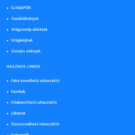
ÚJ KASPÓK
Vasalóállványok
Virágcserép alátétek
Virágkelyhek
Zománc edények
HASZNOS LINKEK
Falra szerelhető ruhaszárító
Fazekak
Felakasztható ruhaszárító
Lábasok
Összecsukható ruhaszárító
Serpenyők