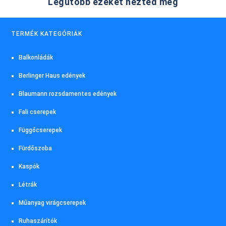
Legutóbb ezeket nézted meg
TERMÉK KATEGÓRIÁK
Balkonládák
Berlinger Haus edények
Blaumann rozsdamentes edények
Fali cserepek
Függőcserepek
Fürdőszoba
Kaspók
Létrák
Műanyag virágcserepek
Ruhaszárítók