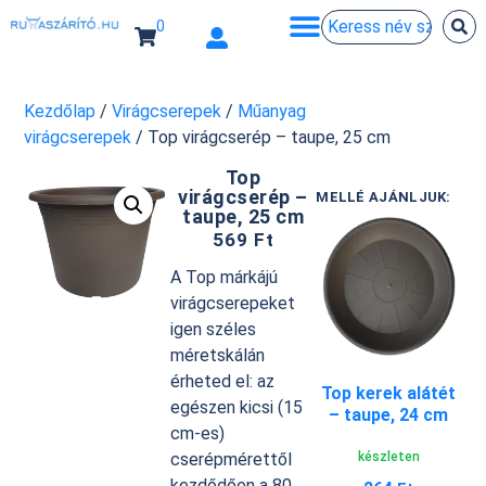
0
Kezdőlap
/
Virágcserepek
/
Műanyag
virágcserepek
/ Top virágcserép – taupe, 25 cm
Top
virágcserép –
MELLÉ AJÁNLJUK:
taupe, 25 cm
569
Ft
A Top márkájú
virágcserepeket
igen széles
méretskálán
érheted el: az
Top kerek alátét
egészen kicsi (15
– taupe, 24 cm
cm-es)
készleten
cserépmérettől
kezdődően a 80