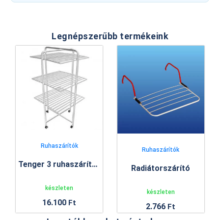
Legnépszerűbb termékeink
Ruhaszárítók
Ruhaszárítók
Tenger 3 ruhaszárító állvány
Radiátorszárító
készleten
készleten
16.100
Ft
2.766
Ft