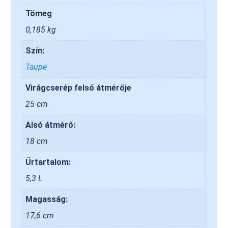
Tömeg
0,185 kg
Szín:
Taupe
Virágcserép felső átmérője
25 cm
Alsó átmérő:
18 cm
Űrtartalom:
5,3 L
Magasság:
17,6 cm