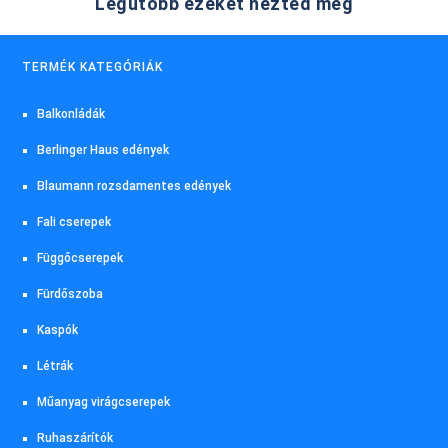
Legutóbb ezeket nézted meg
TERMÉK KATEGÓRIÁK
Balkonládák
Berlinger Haus edények
Blaumann rozsdamentes edények
Fali cserepek
Függőcserepek
Fürdőszoba
Kaspók
Létrák
Műanyag virágcserepek
Ruhaszárítók