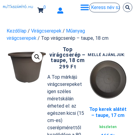
0
Kezdőlap
/
Virágcserepek
/
Műanyag
virágcserepek
/ Top virágcserép – taupe, 18 cm
Top
virágcserép –
MELLÉ AJÁNLJUK:
taupe, 18 cm
299
Ft
A Top márkájú
virágcserepeket
igen széles
méretskálán
érheted el: az
Top kerek alátét
egészen kicsi (15
– taupe, 17 cm
cm-es)
készleten
cserépmérettől
kezdődően a 80