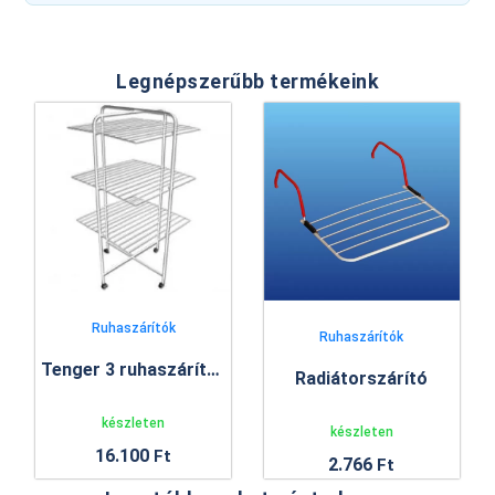
Legnépszerűbb termékeink
Ruhaszárítók
Ruhaszárítók
Tenger 3 ruhaszárító állvány
Radiátorszárító
készleten
készleten
16.100
Ft
2.766
Ft