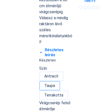
166
Ft
cm átmérőjű
virágcserépig.
É
r
Válassz a mindig
t
raktáron lévő
é
k
széles
e
méretkínálatunkbó
l
é
l!
s
:
Részletes
0
leírás
/
Készleten
5
Szín:
Antracit
Taupe
Terrakotta
Virágcserép felső
átmérője