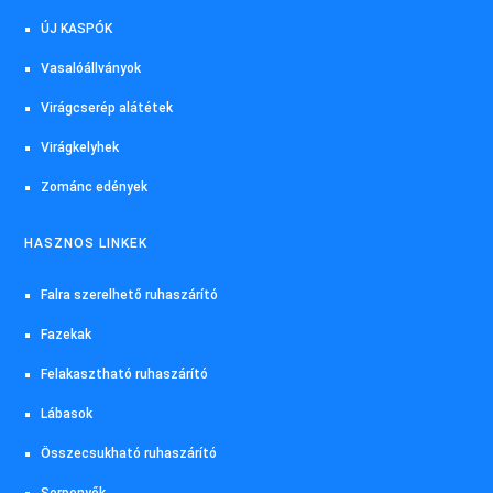
ÚJ KASPÓK
Vasalóállványok
Virágcserép alátétek
Virágkelyhek
Zománc edények
HASZNOS LINKEK
Falra szerelhető ruhaszárító
Fazekak
Felakasztható ruhaszárító
Lábasok
Összecsukható ruhaszárító
Serpenyők