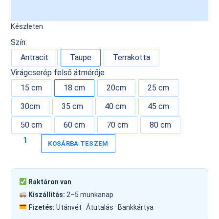
Készleten
Szín:
Antracit
Taupe
Terrakotta
Virágcserép felső átmérője
15 cm
18 cm
20cm
25 cm
30cm
35 cm
40 cm
45 cm
50 cm
60 cm
70 cm
80 cm
KOSÁRBA TESZEM
Raktáron van
Kiszállítás:
2–5 munkanap
Fizetés:
Utánvét · Átutalás · Bankkártya