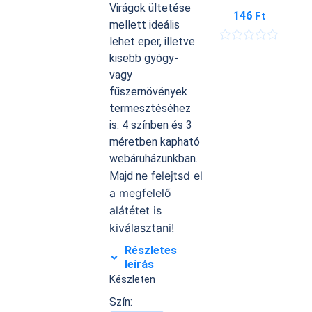
Virágok ültetése
146
Ft
mellett ideális
lehet eper, illetve
É
kisebb gyógy-
r
t
vagy
é
fűszernövények
k
e
termesztéséhez
l
is. 4 színben és 3
é
s
méretben kapható
:
webáruházunkban.
0
/
e felejtsd el
Majd n
5
a megfelelő
alátétet is
kiválasztani!
Részletes
leírás
Készleten
Szín: