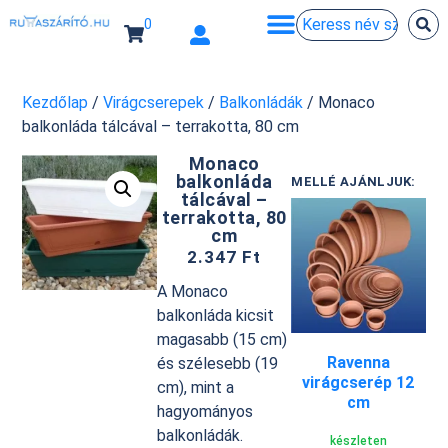
0
Kezdőlap
/
Virágcserepek
/
Balkonládák
/ Monaco
balkonláda tálcával – terrakotta, 80 cm
Monaco
balkonláda
MELLÉ AJÁNLJUK:
tálcával –
terrakotta, 80
cm
2.347
Ft
A Monaco
balkonláda kicsit
magasabb (15 cm)
Ravenna
és szélesebb (19
virágcserép 12
cm), mint a
cm
hagyományos
balkonládák.
készleten