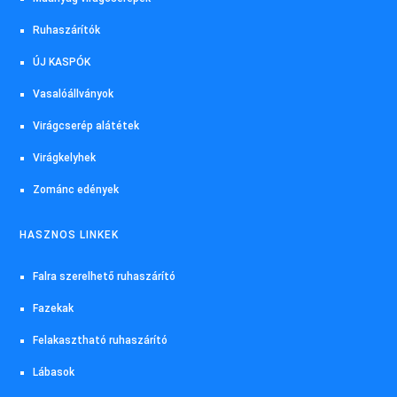
Ruhaszárítók
ÚJ KASPÓK
Vasalóállványok
Virágcserép alátétek
Virágkelyhek
Zománc edények
HASZNOS LINKEK
Falra szerelhető ruhaszárító
Fazekak
Felakasztható ruhaszárító
Lábasok