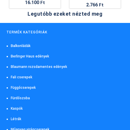
16.100
Ft
2.766
Ft
Legutóbb ezeket nézted meg
TERMÉK KATEGÓRIÁK
Balkonládák
Berlinger Haus edények
Blaumann rozsdamentes edények
Fali cserepek
Függőcserepek
Fürdőszoba
Kaspók
Létrák
Műanyag virágcserepek