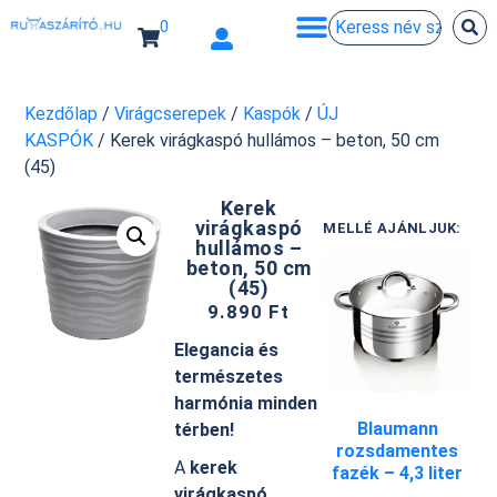
0
Kezdőlap
/
Virágcserepek
/
Kaspók
/
ÚJ
KASPÓK
/ Kerek virágkaspó hullámos – beton, 50 cm
(45)
Kerek
virágkaspó
MELLÉ AJÁNLJUK:
hullámos –
beton, 50 cm
(45)
9.890
Ft
Elegancia és
természetes
harmónia minden
Blaumann
térben!
rozsdamentes
A
kerek
fazék – 4,3 liter
virágkaspó