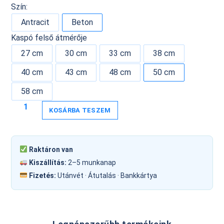
Szín:
Antracit
Beton
Kaspó felső átmérője
27 cm
30 cm
33 cm
38 cm
40 cm
43 cm
48 cm
50 cm
58 cm
KOSÁRBA TESZEM
Raktáron van
Kiszállítás:
2–5 munkanap
Fizetés:
Utánvét · Átutalás · Bankkártya