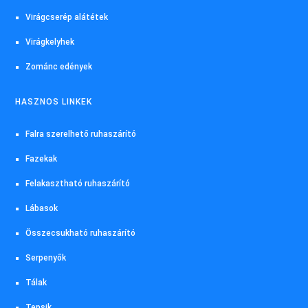
Virágcserép alátétek
Virágkelyhek
Zománc edények
HASZNOS LINKEK
Falra szerelhető ruhaszárító
Fazekak
Felakasztható ruhaszárító
Lábasok
Összecsukható ruhaszárító
Serpenyők
Tálak
Tepsik