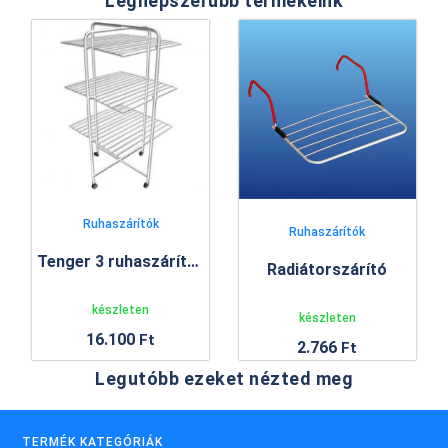
Legnépszerűbb termékeink
Ruhaszárítók
Ruhaszárítók
Tenger 3 ruhaszárító állvány
Radiátorszárító
készleten
készleten
16.100
Ft
2.766
Ft
Legutóbb ezeket nézted meg
TERMÉK KATEGÓRIÁK