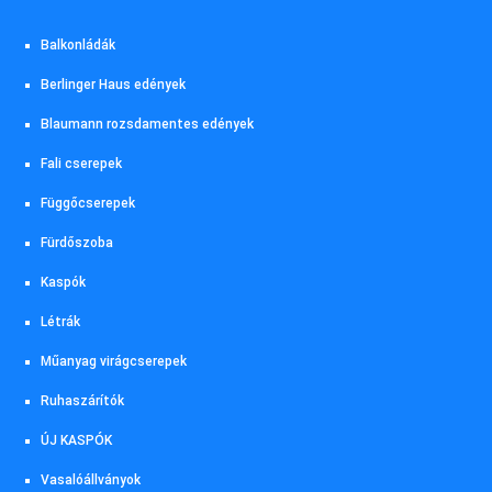
Balkonládák
Berlinger Haus edények
Blaumann rozsdamentes edények
Fali cserepek
Függőcserepek
Fürdőszoba
Kaspók
Létrák
Műanyag virágcserepek
Ruhaszárítók
ÚJ KASPÓK
Vasalóállványok