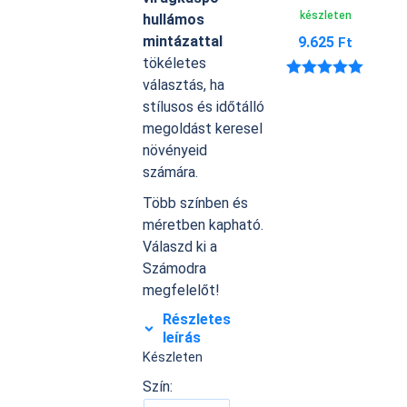
készleten
hullámos
mintázattal
9.625
Ft
tökéletes
választás, ha
Értékelés:
5.00
/ 5
stílusos és időtálló
megoldást keresel
növényeid
számára.
Több színben és
méretben kapható.
Válaszd ki a
Számodra
megfelelőt!
Részletes
leírás
Készleten
Szín: