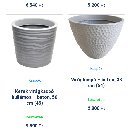
6.540
5.200
Ft
Ft
Kaspók
Virágkaspó – beton, 33
Kaspók
cm (54)
Kerek virágkaspó
hullámos – beton, 50
készleten
cm (45)
2.800
Ft
készleten
9.890
Ft