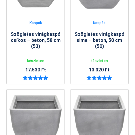
Kaspók
Kaspók
Szögletes virágkaspó
Szögletes virágkaspó
csíkos – beton, 58 cm
sima – beton, 50 cm
(53)
(50)
készleten
készleten
17.530
13.320
Ft
Ft
Értékelés:
Értékelés:
5.00
/ 5
5.00
/ 5