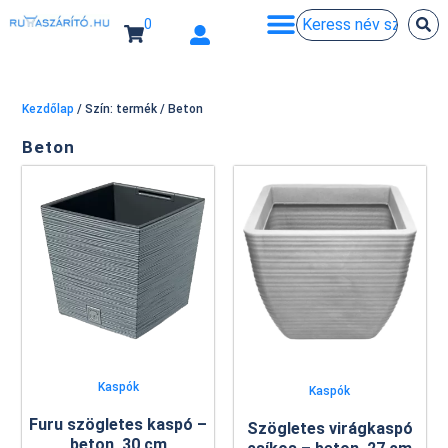
0
Kezdőlap
/ Szín: termék / Beton
Beton
Kaspók
Kaspók
Furu szögletes kaspó –
Szögletes virágkaspó
beton, 30 cm