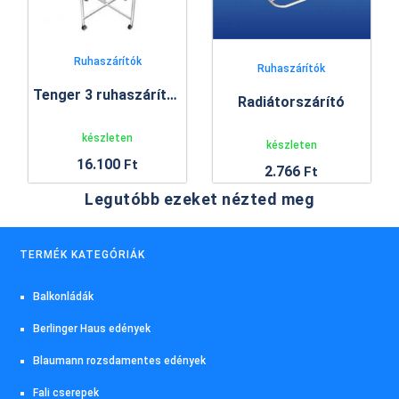
Ruhaszárítók
Ruhaszárítók
Tenger 3 ruhaszárító állvány
Radiátorszárító
készleten
készleten
16.100
Ft
2.766
Ft
Legutóbb ezeket nézted meg
TERMÉK KATEGÓRIÁK
Balkonládák
Berlinger Haus edények
Blaumann rozsdamentes edények
Fali cserepek