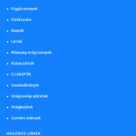
Függőcserepek
Fürdőszoba
Kaspók
Létrák
Műanyag virágcserepek
Ruhaszárítók
ÚJ KASPÓK
Vasalóállványok
Virágcserép alátétek
Virágkelyhek
Zománc edények
HASZNOS LINKEK