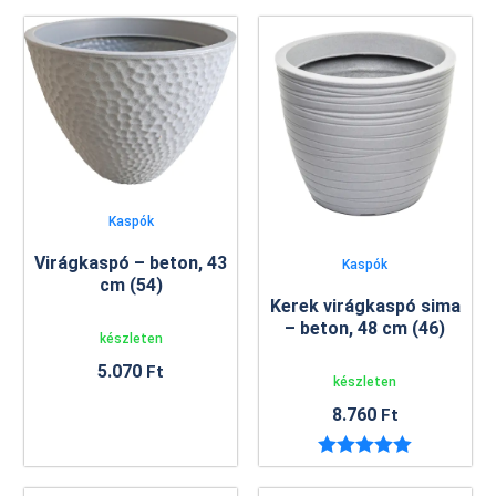
Kaspók
Virágkaspó – beton, 43
Kaspók
cm (54)
Kerek virágkaspó sima
– beton, 48 cm (46)
készleten
5.070
Ft
készleten
8.760
Ft
Értékelés:
5.00
/ 5