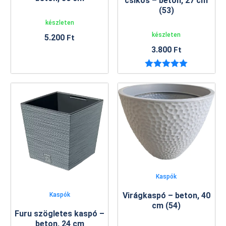
csíkos – beton, 27 cm
(53)
készleten
készleten
5.200
Ft
3.800
Ft
Értékelés:
5.00
/ 5
Kaspók
Virágkaspó – beton, 40
Kaspók
cm (54)
Furu szögletes kaspó –
beton, 24 cm