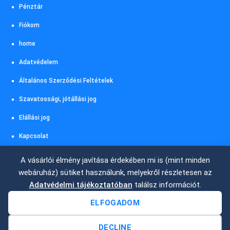
Pénztár
Fiókom
home
Adatvédelem
Általános Szerződési Feltételek
Szavatossági, jótállási jog
Elállási jog
Kapcsolat
Akciós termékeink
A vásárlói élmény javítása érdekében mi is (mint minden
webáruház) sütiket használunk, melyekről részletesen az
Szállítás és fizetés
Adatvédelmi tájékoztatóban
találsz információt.
ELFOGADOM
DECLINE