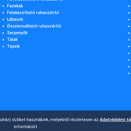
Fazekak
Felakasztható ruhaszárító
Lábasok
Összecsukható ruhaszárító
Serpenyők
Tálak
Tepsik
ruház) sütiket használunk, melyekről részletesen az
Adatvédelmi t
információt.