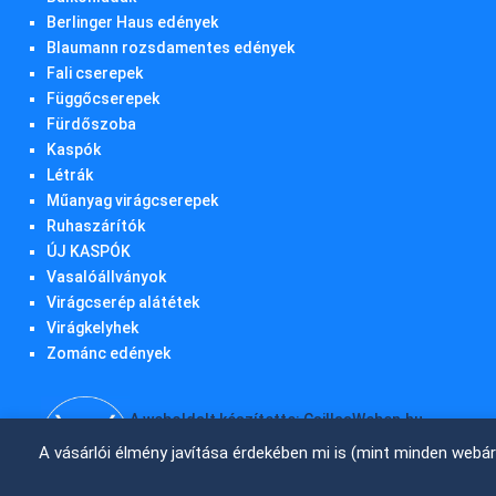
Berlinger Haus edények
Blaumann rozsdamentes edények
Fali cserepek
Függőcserepek
Fürdőszoba
Kaspók
Létrák
Műanyag virágcserepek
Ruhaszárítók
ÚJ KASPÓK
Vasalóállványok
Virágcserép alátétek
Virágkelyhek
Zománc edények
A weboldalt készítette: CsillaaWeben.hu
A vásárlói élmény javítása érdekében mi is (mint minden webá