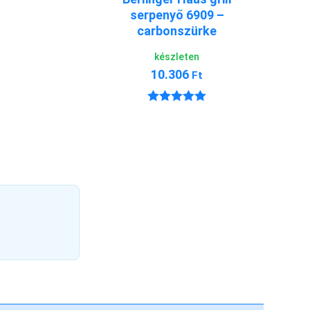
serpenyő 6909 –
carbonszürke
készleten
10.306
Ft
Értékelés:
5.00
/ 5