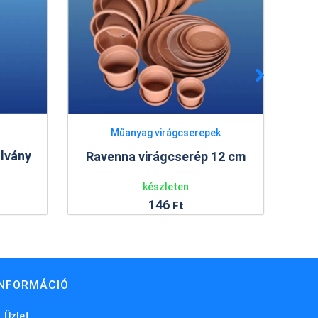
Műanyag virágcserepek
Ten
llvány
Ravenna virágcserép 12 cm
készleten
146
Ft
INFORMÁCIÓ
Üzlet