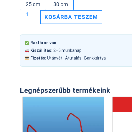
25 cm
30 cm
KOSÁRBA TESZEM
Raktáron van
Kiszállítás:
2–5 munkanap
Fizetés:
Utánvét · Átutalás · Bankkártya
Legnépszerűbb termékeink