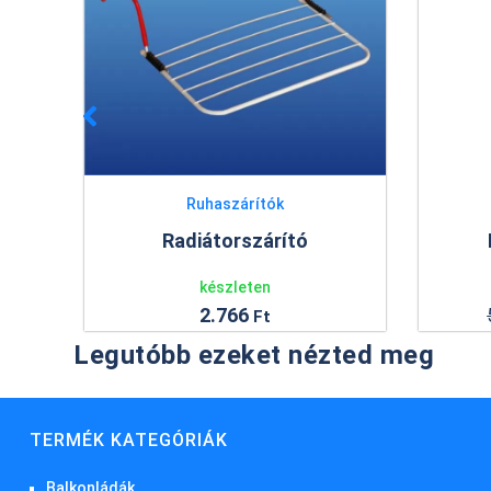
Ruhaszárítók
vány
Radiátorszárító
készleten
2.766
Ft
Legutóbb ezeket nézted meg
TERMÉK KATEGÓRIÁK
Balkonládák