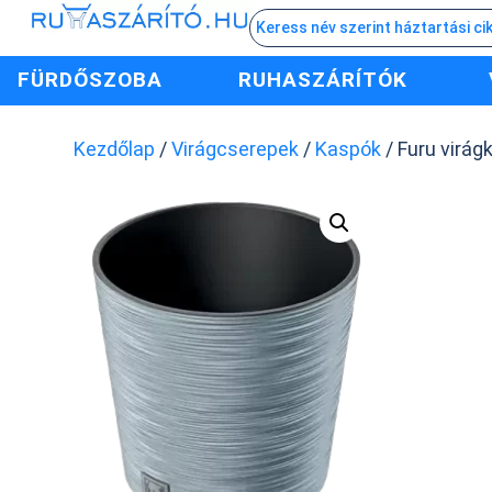
FÜRDŐSZOBA
RUHASZÁRÍTÓK
Kezdőlap
/
Virágcserepek
/
Kaspók
/ Furu virág