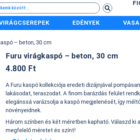
F
VIRÁGCSEREPEK
EDÉNYEK
VASA
kaspó – beton, 30 cm
Furu virágkaspó – beton, 30 cm
4.800
Ft
A Furu kaspó kollekciója eredeti dizájnjával pompásan 
lakásodat, teraszodat. A finom barázdás felület rendk
elegánssá varázsolja a kaspó megjelenését, így méltó 
növényeidnek.
Három színben és két méretben kapható. Válaszd ki
megfelelő méretet és színt!