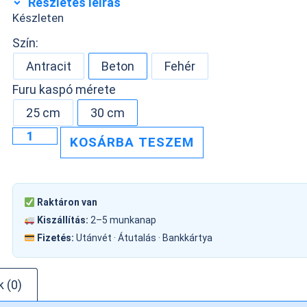
Részletes leírás
Készleten
Szín:
Antracit
Beton
Fehér
Furu kaspó mérete
25 cm
30 cm
KOSÁRBA TESZEM
Raktáron van
Kiszállítás:
2–5 munkanap
Fizetés:
Utánvét · Átutalás · Bankkártya
 (0)