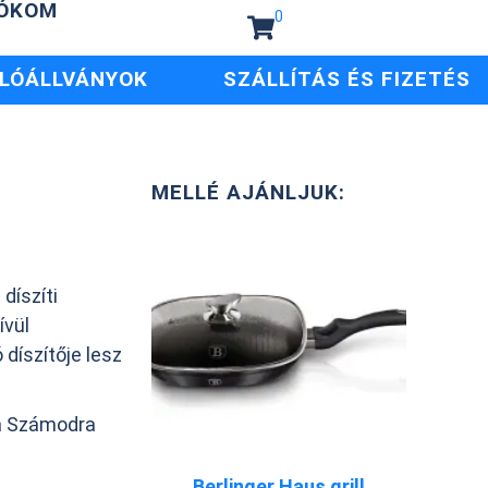
IÓKOM
0
LÓÁLLVÁNYOK
SZÁLLÍTÁS ÉS FIZETÉS
MELLÉ AJÁNLJUK:
díszíti
ívül
díszítője lesz
 a Számodra
Berlinger Haus grill