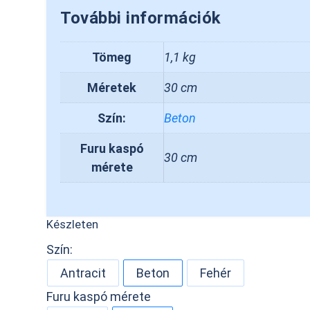
További információk
Tömeg
1,1 kg
Méretek
30 cm
Szín:
Beton
Furu kaspó
30 cm
mérete
Készleten
Szín:
Antracit
Beton
Fehér
Furu kaspó mérete