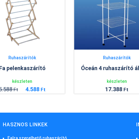
Ruhaszárítók
Ruhaszárítók
Fa pelenkaszárító
Óceán 4 ruhaszárító á
készleten
készleten
5.588
4.588
17.388
Ft
Ft
Ft
HASZNOS LINKEK
Falra szerelhető ruhaszárító