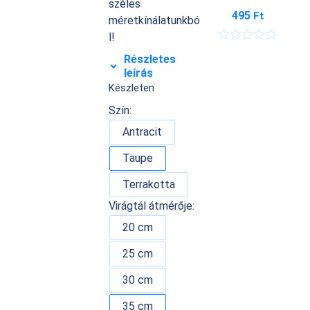
széles
495
Ft
méretkínálatunkbó
l!
É
Részletes
r
leírás
t
é
Készleten
k
e
Szín:
l
é
Antracit
s
:
Taupe
0
/
5
Terrakotta
Virágtál átmérője:
20 cm
25 cm
30 cm
35 cm