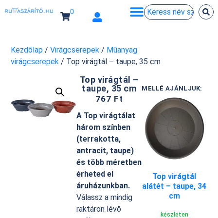
0
Kezdőlap
/
Virágcserepek
/
Műanyag
virágcserepek
/ Top virágtál – taupe, 35 cm
Top virágtál –
taupe, 35 cm
MELLÉ AJÁNLJUK:
767
Ft
A Top virágtálat
három színben
(terrakotta,
antracit, taupe)
és több méretben
érheted el
Top virágtál
áruházunkban.
alátét – taupe, 34
cm
Válassz a mindig
raktáron lévő
készleten