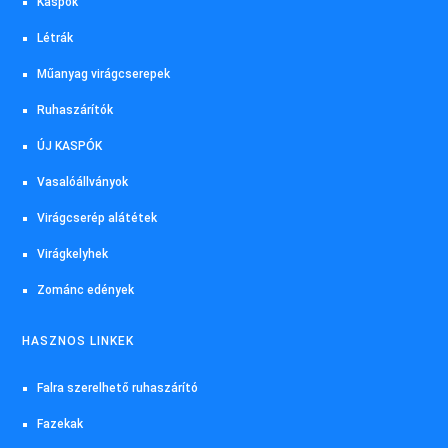
Kaspók
Létrák
Műanyag virágcserepek
Ruhaszárítók
ÚJ KASPÓK
Vasalóállványok
Virágcserép alátétek
Virágkelyhek
Zománc edények
HASZNOS LINKEK
Falra szerelhető ruhaszárító
Fazekak