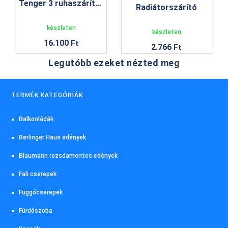
Tenger 3 ruhaszárító állvány
Radiátorszárító
készleten
készleten
16.100
Ft
2.766
Ft
Legutóbb ezeket nézted meg
TERMÉK KATEGÓRIÁK
Balkonládák
Berlinger Haus edények
Blaumann rozsdamentes edények
Fali cserepek
Függőcserepek
Fürdőszoba