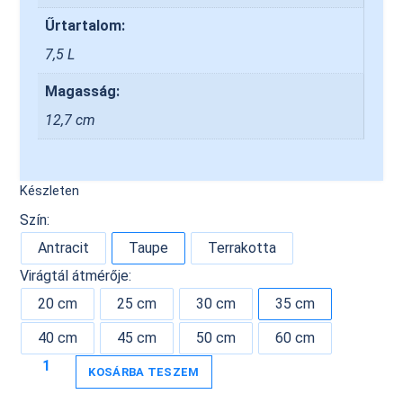
Űrtartalom:
7,5 L
Magasság:
12,7 cm
Készleten
Szín:
Antracit
Taupe
Terrakotta
Virágtál átmérője:
20 cm
25 cm
30 cm
35 cm
40 cm
45 cm
50 cm
60 cm
KOSÁRBA TESZEM