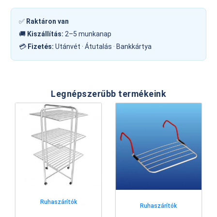
✅
Raktáron van
🚚
Kiszállítás:
2–5 munkanap
💳
Fizetés:
Utánvét · Átutalás · Bankkártya
Legnépszerűbb termékeink
Ruhaszárítók
Ruhaszárítók