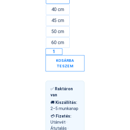
40 cm
45 cm
50 cm
60 cm
KOSÁRBA
TESZEM
✅
Raktáron
van
🚚
Kiszállítás:
2–5 munkanap
💳
Fizetés:
Utánvét ·
Átutalás ·