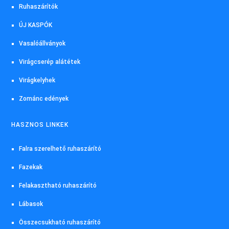
Ruhaszárítók
ÚJ KASPÓK
Vasalóállványok
Virágcserép alátétek
Virágkelyhek
Zománc edények
HASZNOS LINKEK
Falra szerelhető ruhaszárító
Fazekak
Felakasztható ruhaszárító
Lábasok
Összecsukható ruhaszárító