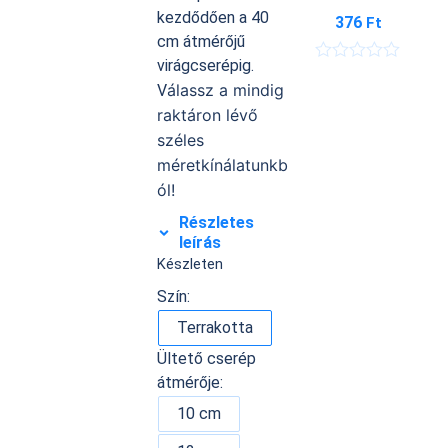
kezdődően a 40
376
Ft
cm átmérőjű
virágcserépig.
É
álassz a mindig
r
V
t
raktáron lévő
é
k
széles
e
méretkínálatunkb
l
é
ól!
s
:
Részletes
0
leírás
/
Készleten
5
Szín:
Terrakotta
Ültető cserép
átmérője:
10 cm