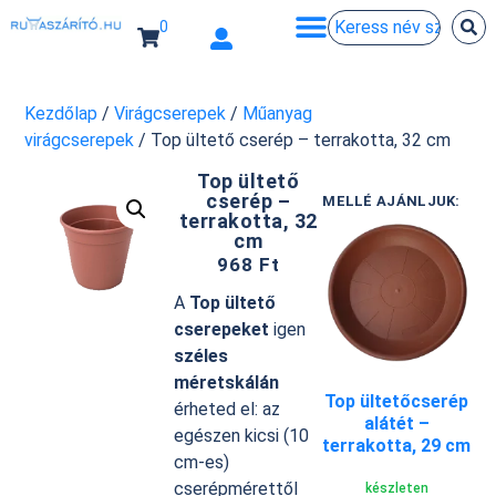
0
Kezdőlap
/
Virágcserepek
/
Műanyag
virágcserepek
/ Top ültető cserép – terrakotta, 32 cm
Top ültető
cserép –
MELLÉ AJÁNLJUK:
terrakotta, 32
cm
968
Ft
A
Top ültető
cserepeket
igen
széles
méretskálán
Top ültetőcserép
érheted el: az
alátét –
egészen kicsi (10
terrakotta, 29 cm
cm-es)
cserépmérettől
készleten