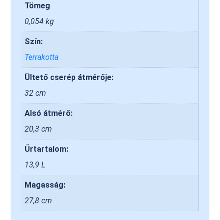
Tömeg
0,054 kg
Szín:
Terrakotta
Ültető cserép átmérője:
32 cm
Alsó átmérő:
20,3 cm
Űrtartalom:
13,9 L
Magasság:
27,8 cm