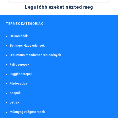
Legutóbb ezeket nézted meg
TERMÉK KATEGÓRIÁK
Balkonládák
Berlinger Haus edények
Blaumann rozsdamentes edények
Fali cserepek
Függőcserepek
Fürdőszoba
Kaspók
Létrák
Műanyag virágcserepek