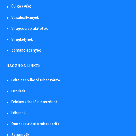
ÚJ KASPÓK
Vasalóállványok
Virágcserép alátétek
Virágkelyhek
Zománc edények
HASZNOS LINKEK
Falra szerelhető ruhaszárító
Fazekak
Felakasztható ruhaszárító
Lábasok
Összecsukható ruhaszárító
Serpenyők