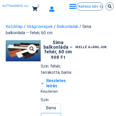
0
Kezdőlap
/
Virágcserepek
/
Balkonládák
/ Sima
balkonláda – fehér, 60 cm
Sima
balkonláda –
MELLÉ AJÁNLJUK:
fehér, 60 cm
908
Ft
Szín: fehér,
terrakotta, barna
Részletes
leírás
Készleten
Szín:
Barna