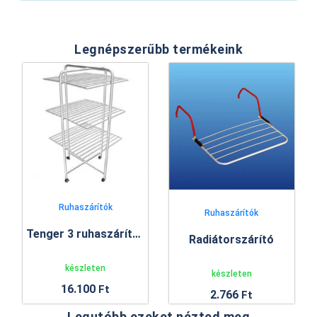
Legnépszerűbb termékeink
Ruhaszárítók
Ruhaszárítók
Tenger 3 ruhaszárító állvány
Radiátorszárító
készleten
készleten
16.100
Ft
2.766
Ft
Legutóbb ezeket nézted meg