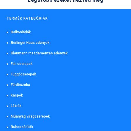
TERMÉK KATEGÓRIÁK
Balkonládák
Berlinger Haus edények
Blaumann rozsdamentes edények
Fali cserepek
Függőcserepek
Fürdőszoba
Kaspók
Létrák
Műanyag virágcserepek
Ruhaszárítók