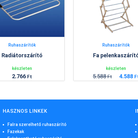
Ruhaszárítók
Ruhaszárí
Fa pelenkaszárító
Óceán 4 ruhaszár
készleten
készlete
5.588
4.588
17.388
Ft
Ft
HASZNOS LINKEK
Falra szerelhető ruhaszárító
Fazekak