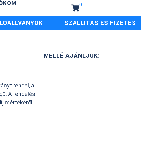
IÓKOM
0
LÓÁLLVÁNYOK
SZÁLLÍTÁS ÉS FIZETÉS
MELLÉ AJÁNLJUK:
ányt rendel, a
egű. A rendelés
íj mértékéről.