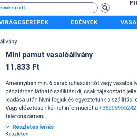
F
VIRÁGCSEREPEK
EDÉNYEK
VASA
állvány
Mini pamut vasalóállvány
11.833
Ft
Amennyiben min. 6 darab ruhaszárítót vagy vasalóállv
pénztárban látható szállítási díj csak tájékoztató jell
leadása után hívni fogjuk és egyeztetünk a szállítási d
Vagy előzetesen kérhet információt a
+36205955242
telefonszámon.
Részletes leírás
Készleten