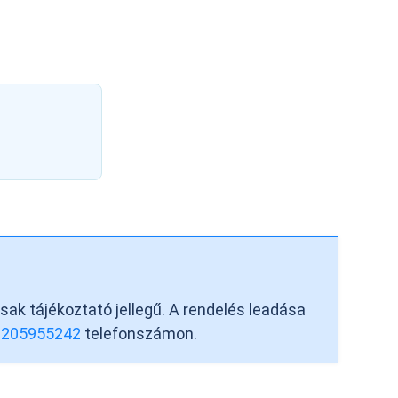
csak tájékoztató jellegű. A rendelés leadása
6205955242
telefonszámon.