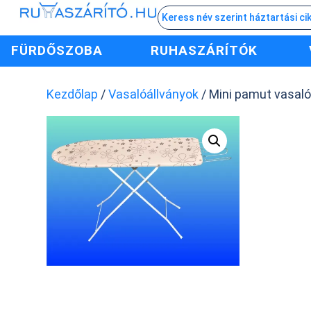
FÜRDŐSZOBA
RUHASZÁRÍTÓK
Kezdőlap
/
Vasalóállványok
/ Mini pamut vasaló