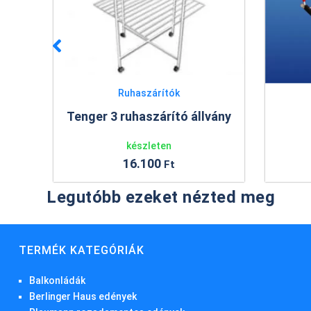
Ruhaszárítók
ó állvány
Radiátorszárító
készleten
2.766
Ft
Legutóbb ezeket nézted meg
TERMÉK KATEGÓRIÁK
Balkonládák
Berlinger Haus edények