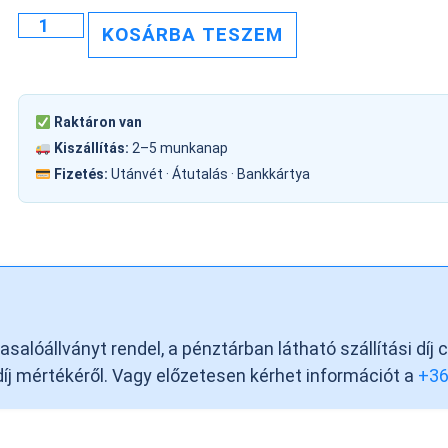
KOSÁRBA TESZEM
Raktáron van
Kiszállítás:
2–5 munkanap
Fizetés:
Utánvét · Átutalás · Bankkártya
alóállványt rendel, a pénztárban látható szállítási díj 
 díj mértékéről. Vagy előzetesen kérhet információt a
+3