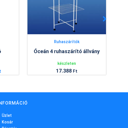
tók
Műanyag virágcserepek
ító állvány
Ravenna virágcserép 12 cm
n
készleten
146
Ft
Ft
INFORMÁCIÓ
Üzlet
Kosár