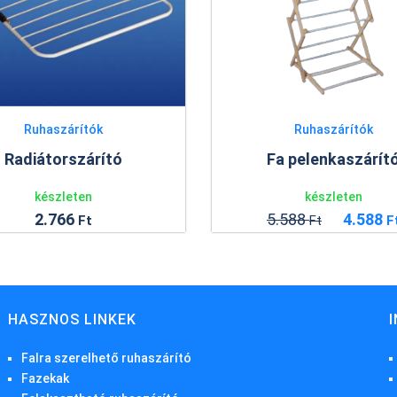
Ruhaszárítók
Ruhaszárítók
Fa pelenkaszárít
Radiátorszárító
készleten
készleten
5.588
4.588
2.766
Ft
F
Ft
HASZNOS LINKEK
Falra szerelhető ruhaszárító
Fazekak