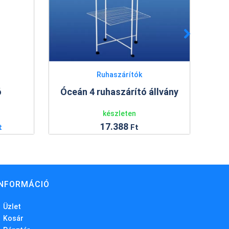
Ruhaszárítók
ó
Óceán 4 ruhaszárító állvány
Ra
készleten
17.388
t
Ft
INFORMÁCIÓ
Üzlet
Kosár