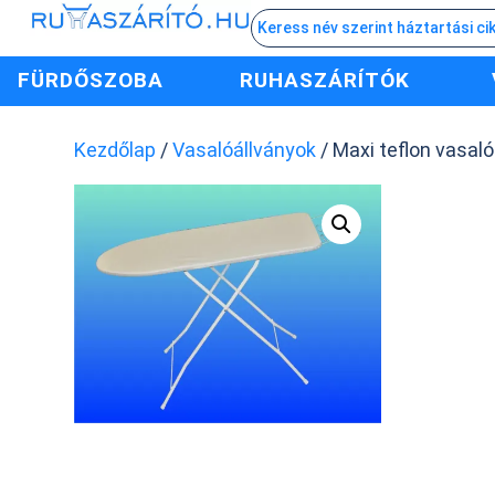
FÜRDŐSZOBA
RUHASZÁRÍTÓK
Kezdőlap
/
Vasalóállványok
/ Maxi teflon vasaló