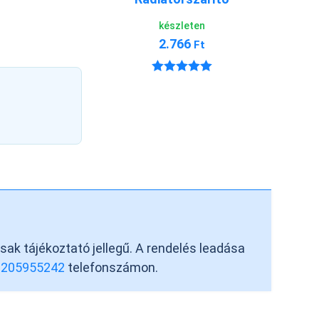
készleten
2.766
Ft
Értékelés:
5.00
/ 5
csak tájékoztató jellegű. A rendelés leadása
6205955242
telefonszámon.