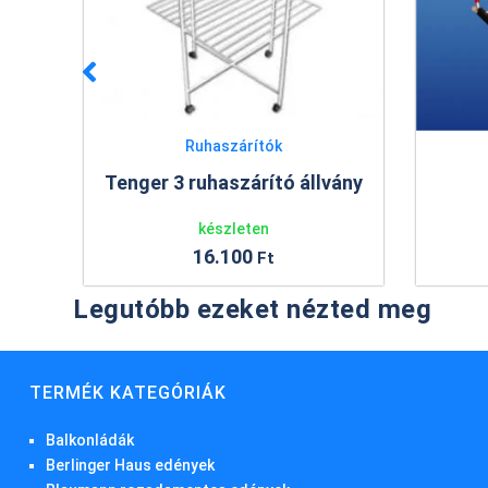
Ruhaszárítók
Tenger 3 ruhaszárító állvány
készleten
16.100
Ft
Legutóbb ezeket nézted meg
TERMÉK KATEGÓRIÁK
Balkonládák
Berlinger Haus edények