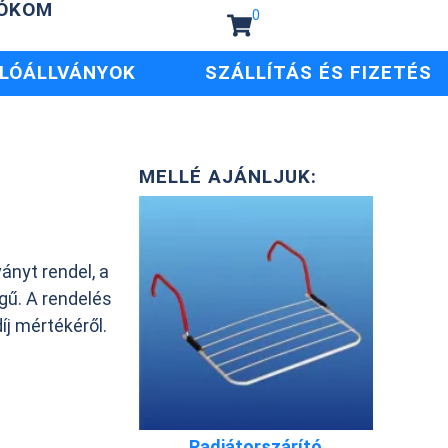
IÓKOM
0
LÓÁLLVÁNYOK
SZÁLLÍTÁS ÉS FIZETÉS
MELLÉ AJÁNLJUK:
ányt rendel, a
egű. A rendelés
íj mértékéről.
Radiátorszárító