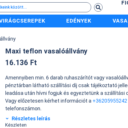
F
VIRÁGCSEREPEK
EDÉNYEK
VASA
állvány
Maxi teflon vasalóállvány
16.136
Ft
Amennyiben min. 6 darab ruhaszárítót vagy vasalóállv
pénztárban látható szállítási díj csak tájékoztató jell
leadása után hívni fogjuk és egyeztetünk a szállítási d
Vagy előzetesen kérhet információt a
+36205955242
telefonszámon.
Részletes leírás
Készleten