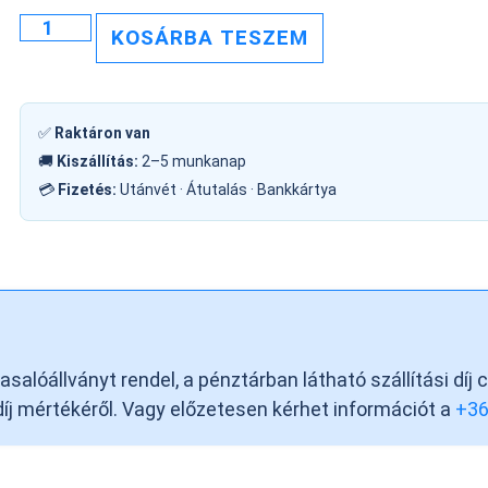
KOSÁRBA TESZEM
✅
Raktáron van
🚚
Kiszállítás:
2–5 munkanap
💳
Fizetés:
Utánvét · Átutalás · Bankkártya
alóállványt rendel, a pénztárban látható szállítási díj 
 díj mértékéről. Vagy előzetesen kérhet információt a
+3