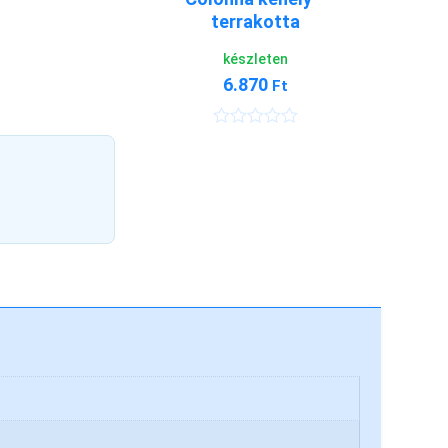
terrakotta
készleten
6.870
Ft
É
r
t
é
k
e
l
é
s
:
0
/
5