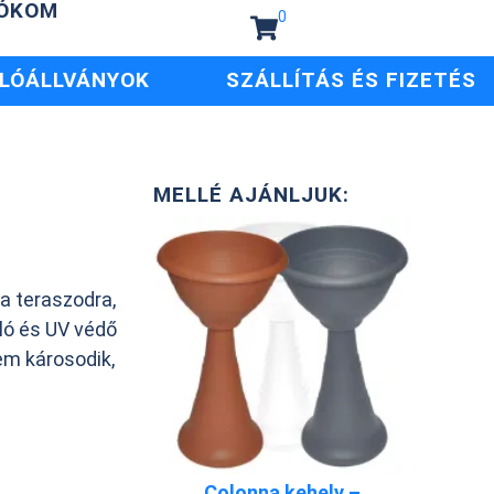
IÓKOM
0
LÓÁLLVÁNYOK
SZÁLLÍTÁS ÉS FIZETÉS
MELLÉ AJÁNLJUK:
 a teraszodra,
lló és UV védő
em károsodik,
Colonna kehely –