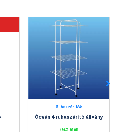
Ruhaszárítók
ó
Óceán 4 ruhaszárító állvány
Ra
készleten