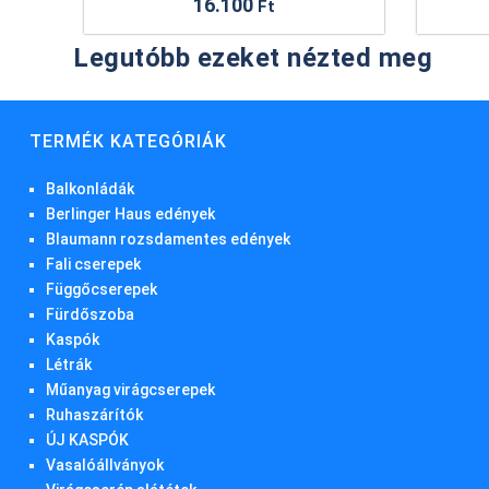
16.100
Ft
Legutóbb ezeket nézted meg
TERMÉK KATEGÓRIÁK
Balkonládák
Berlinger Haus edények
Blaumann rozsdamentes edények
Fali cserepek
Függőcserepek
Fürdőszoba
Kaspók
Létrák
Műanyag virágcserepek
Ruhaszárítók
ÚJ KASPÓK
Vasalóállványok