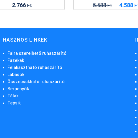
5.588
4.588
2.766
Ft
F
Ft
HASZNOS LINKEK
Falra szerelhető ruhaszárító
Fazekak
Felakasztható ruhaszárító
Lábasok
Összecsukható ruhaszárító
Serpenyők
Tálak
Tepsik