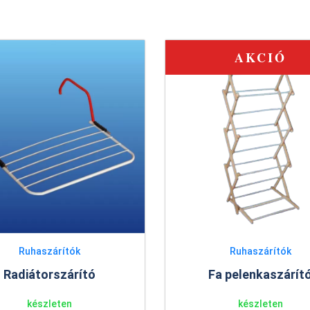
AKCIÓ
Ruhaszárítók
Ruhaszárítók
Fa pelenkaszárít
Radiátorszárító
készleten
készleten