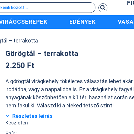
F
VIRÁGCSEREPEK
EDÉNYEK
VASA
tál – terrakotta
Görögtál – terrakotta
2.250
Ft
A görögtál virágkehely tökéletes választás lehet akár
irodádba, vagy a nappalidba is. Ez a virágkehely fagyá
anyagának köszönhetően a kültéri használat során s
nem fakul ki. Válaszd ki a Neked tetsző színt!
Részletes leírás
Készleten
Szín: