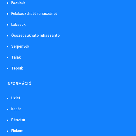
Fazekak
Felakasztható ruhaszárító
Lábasok
Összecsukható ruhaszárító
Serpenyők
Tálak
Tepsik
INFORMÁCIÓ
Üzlet
Kosár
Pénztár
Fiókom