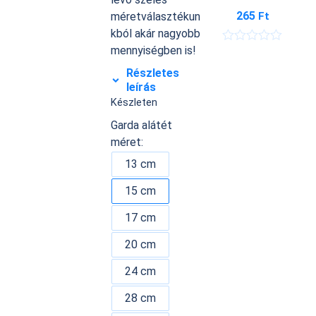
265
Ft
méretválasztékun
kból akár nagyobb
mennyiségben is!
É
r
Részletes
t
é
leírás
k
Készleten
e
l
Garda alátét
é
méret:
s
:
13 cm
0
/
5
15 cm
17 cm
20 cm
24 cm
28 cm