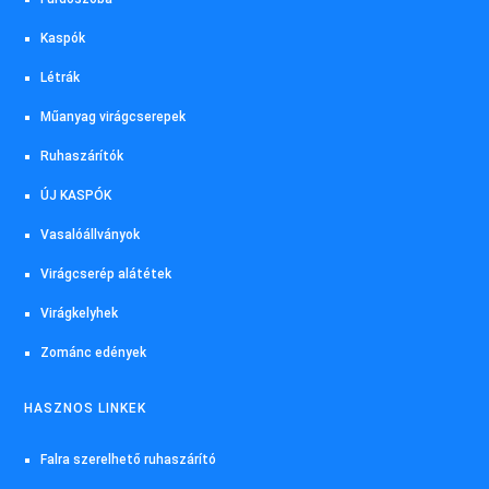
Kaspók
Létrák
Műanyag virágcserepek
Ruhaszárítók
ÚJ KASPÓK
Vasalóállványok
Virágcserép alátétek
Virágkelyhek
Zománc edények
HASZNOS LINKEK
Falra szerelhető ruhaszárító