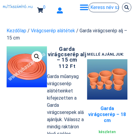
0
Kezdőlap
/
Virágcserép alátétek
/ Garda virágcserép alj –
15 cm
Garda
virágcserép alj
MELLÉ AJÁNLJUK:
– 15 cm
112
Ft
Garda műanyag
virágcserép
alátéteinket
kifejezetten a
Garda
Garda
virágcserepek alá
virágcserép – 18
ajánljuk. Válassz a
cm
mindig raktáron
készleten
lévő széles