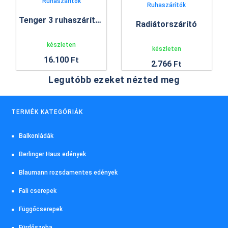
Ruhaszárítók
Ruhaszárítók
Tenger 3 ruhaszárító állvány
Radiátorszárító
készleten
készleten
16.100
Ft
2.766
Ft
Legutóbb ezeket nézted meg
TERMÉK KATEGÓRIÁK
Balkonládák
Berlinger Haus edények
Blaumann rozsdamentes edények
Fali cserepek
Függőcserepek
Fürdőszoba