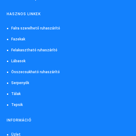
HASZNOS LINKEK
Falra szerelhető ruhaszárító
Fazekak
Felakasztható ruhaszárító
Lábasok
Összecsukható ruhaszárító
Serpenyők
Tálak
Tepsik
INFORMÁCIÓ
Üzlet