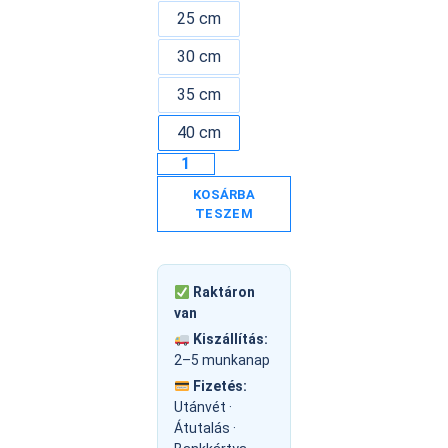
25 cm
30 cm
35 cm
40 cm
KOSÁRBA
TESZEM
Raktáron
van
Kiszállítás:
2–5 munkanap
Fizetés:
Utánvét ·
Átutalás ·