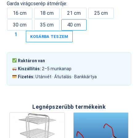
Garda virágcserép átmérője:
16 cm
18 cm
21 cm
25 cm
30 cm
35 cm
40 cm
KOSÁRBA TESZEM
Raktáron van
Kiszállítás:
2–5 munkanap
Fizetés:
Utánvét · Átutalás · Bankkártya
Legnépszerűbb termékeink