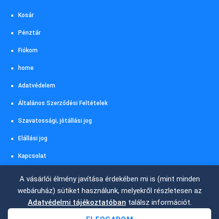
Kosár
Pénztár
Fiókom
home
Adatvédelem
Általános Szerződési Feltételek
Szavatossági, jótállási jog
Elállási jog
Kapcsolat
Akciós termékeink
A vásárlói élmény javítása érdekében mi is (mint minden
webáruház) sütiket használunk, melyekről részletesen az
Szállítás és fizetés
Adatvédelmi tájékoztatóban
találsz információt.