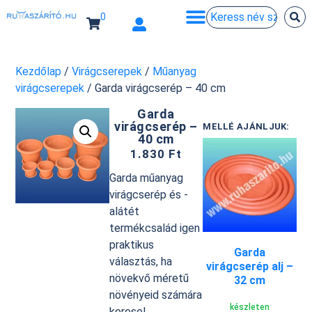
0
Kezdőlap
/
Virágcserepek
/
Műanyag
virágcserepek
/ Garda virágcserép – 40 cm
Garda
virágcserép –
MELLÉ AJÁNLJUK:
40 cm
1.830
Ft
Garda műanyag
virágcserép és -
alátét
termékcsalád igen
praktikus
Garda
választás, ha
virágcserép alj –
növekvő méretű
32 cm
növényeid számára
készleten
keresel