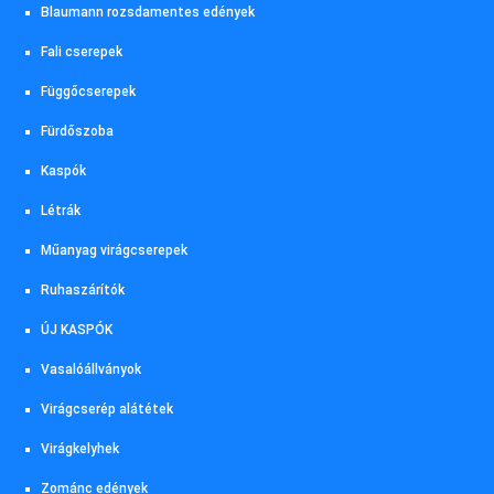
Blaumann rozsdamentes edények
Fali cserepek
Függőcserepek
Fürdőszoba
Kaspók
Létrák
Műanyag virágcserepek
Ruhaszárítók
ÚJ KASPÓK
Vasalóállványok
Virágcserép alátétek
Virágkelyhek
Zománc edények