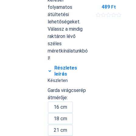
489
Ft
folyamatos
átültetési
lehetőségeket.
É
r
Válassz a mindig
t
raktáron lévő
é
k
széles
e
méretkínálatunkbó
l
é
l!
s
:
Részletes
0
leírás
/
Készleten
5
Garda virágcserép
átmérője:
16 cm
18 cm
21 cm