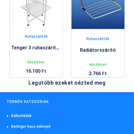
Ruhaszárítók
Ruhaszárítók
Tenger 3 ruhaszárító állvány
Radiátorszárító
készleten
készleten
16.100
Ft
2.766
Ft
Legutóbb ezeket nézted meg
TERMÉK KATEGÓRIÁK
Balkonládák
Berlinger Haus edények