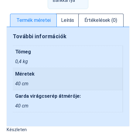
Bankkártya
Termék méretei
Leírás
Értékelések (0)
További információk
Tömeg
0,4 kg
Méretek
40 cm
Garda virágcserép átmérője:
40 cm
Készleten