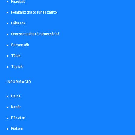
Fazekak
Felakasztható ruhaszárító
Lábasok
Összecsukható ruhaszárító
Serpenyők
Tálak
Tepsik
INFORMÁCIÓ
Üzlet
Kosár
Pénztár
Fiókom