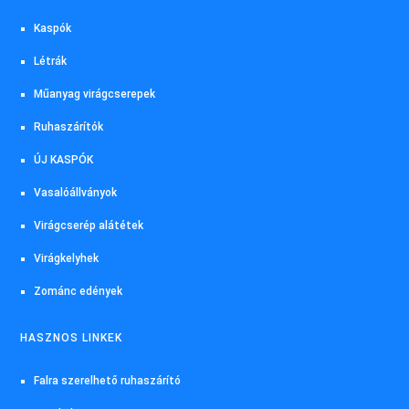
Kaspók
Létrák
Műanyag virágcserepek
Ruhaszárítók
ÚJ KASPÓK
Vasalóállványok
Virágcserép alátétek
Virágkelyhek
Zománc edények
HASZNOS LINKEK
Falra szerelhető ruhaszárító