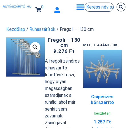
0
Kezdőlap
/
Ruhaszárítók
/ Fregoli – 130 cm
Fregoli – 130
cm
MELLÉ AJÁNLJUK:
9.276
Ft
A fregoli zsinóros
ruhaszárító
lehetővé teszi,
hogy olyan
magasságban
száradjanak a
Csipeszes
ruháid, ahol már
körszárító
senkit sem
készleten
zavarnak.
1.257
Ft
Zsinórjával