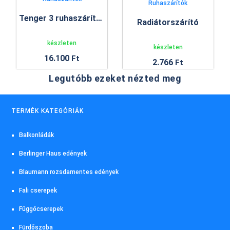
Ruhaszárítók
Tenger 3 ruhaszárító állvány
Radiátorszárító
készleten
készleten
16.100
Ft
2.766
Ft
Legutóbb ezeket nézted meg
TERMÉK KATEGÓRIÁK
Balkonládák
Berlinger Haus edények
Blaumann rozsdamentes edények
Fali cserepek
Függőcserepek
Fürdőszoba