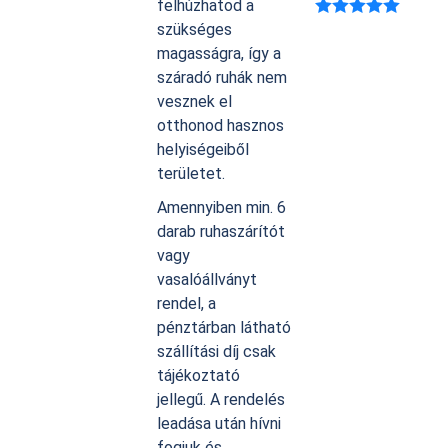
felhúzhatod a
szükséges
Értékelés:
5.00
/ 5
magasságra, így a
száradó ruhák nem
vesznek el
otthonod hasznos
helyiségeiből
területet.
Amennyiben min. 6
darab ruhaszárítót
vagy
vasalóállványt
rendel, a
pénztárban látható
szállítási díj csak
tájékoztató
jellegű. A rendelés
leadása után hívni
fogjuk és