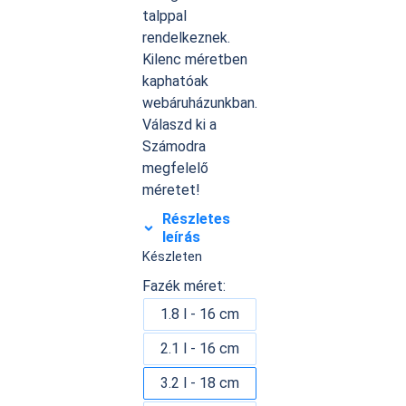
talppal
rendelkeznek.
Kilenc méretben
kaphatóak
webáruházunkban.
Válaszd ki a
Számodra
megfelelő
méretet!
Részletes
leírás
Készleten
Fazék méret:
1.8 l - 16 cm
2.1 l - 16 cm
3.2 l - 18 cm