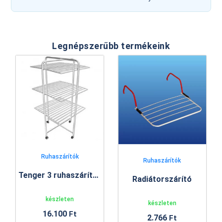
Legnépszerűbb termékeink
Ruhaszárítók
Ruhaszárítók
Tenger 3 ruhaszárító állvány
Radiátorszárító
készleten
készleten
16.100
Ft
2.766
Ft