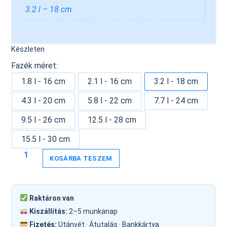
3.2 l – 18 cm
Készleten
Fazék méret:
1.8 l - 16 cm
2.1 l - 16 cm
3.2 l - 18 cm
4.3 l - 20 cm
5.8 l - 22 cm
7.7 l - 24 cm
9.5 l - 26 cm
12.5 l - 28 cm
15.5 l - 30 cm
KOSÁRBA TESZEM
Raktáron van
Kiszállítás:
2–5 munkanap
Fizetés:
Utánvét · Átutalás · Bankkártya