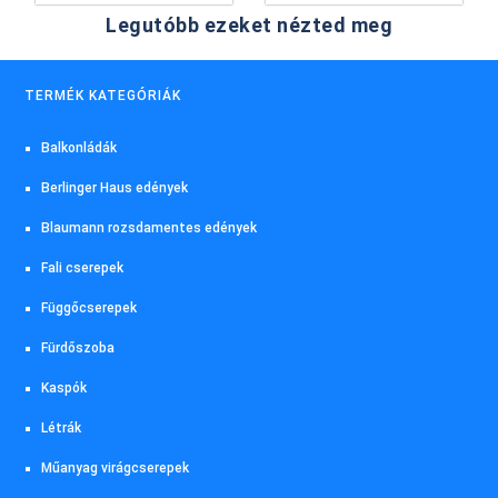
Legutóbb ezeket nézted meg
TERMÉK KATEGÓRIÁK
Balkonládák
Berlinger Haus edények
Blaumann rozsdamentes edények
Fali cserepek
Függőcserepek
Fürdőszoba
Kaspók
Létrák
Műanyag virágcserepek