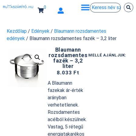
0
Kezdőlap
/
Edények
/
Blaumann rozsdamentes
edények
/ Blaumann rozsdamentes fazék – 3,2 liter
Blaumann
rozsdamentes
MELLÉ AJÁNLJUK:
fazék – 3,2
liter
8.033
Ft
A Blaumann
fazekak ár-érték
arányban
verhetetlenek.
Rozsdamentes
acélból készülnek.
Vastag, 5 rétegű
energiatakarékos