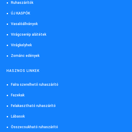
Ruhaszárítók
ÚJ KASPÓK
Vasalóállványok
Virágcserép alátétek
Virágkelyhek
Zománc edények
HASZNOS LINKEK
Falra szerelhető ruhaszárító
Fazekak
Felakasztható ruhaszárító
Lábasok
Összecsukható ruhaszárító