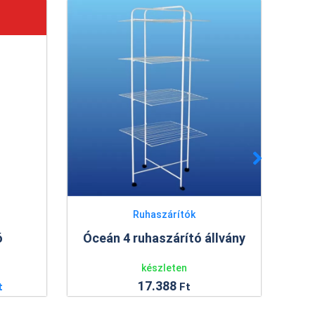
Ruhaszárítók
ó
Óceán 4 ruhaszárító állvány
Ra
készleten
17.388
t
Ft