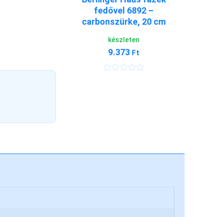
fedővel 6892 –
carbonszürke, 20 cm
készleten
9.373
Ft
É
r
t
é
k
e
l
é
s
:
0
/
5