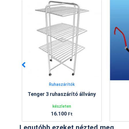
Ruhaszárítók
Tenger 3 ruhaszárító állvány
 cm
készleten
16.100
Ft
Legutóbb ezeket nézted meg