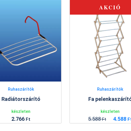
AKCIÓ
Ruhaszárítók
Ruhaszárítók
Fa pelenkaszárít
Radiátorszárító
készleten
készleten
5.588
4.588
2.766
Ft
F
Ft