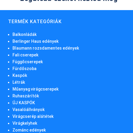
TERMÉK KATEGÓRIÁK
Balkonládák
Berlinger Haus edények
Blaumann rozsdamentes edények
Fali cserepek
Függőcserepek
Fürdőszoba
Kaspók
Létrák
Műanyag virágcserepek
Ruhaszárítók
ÚJ KASPÓK
Vasalóállványok
Virágcserép alátétek
Virágkelyhek
Zománc edények