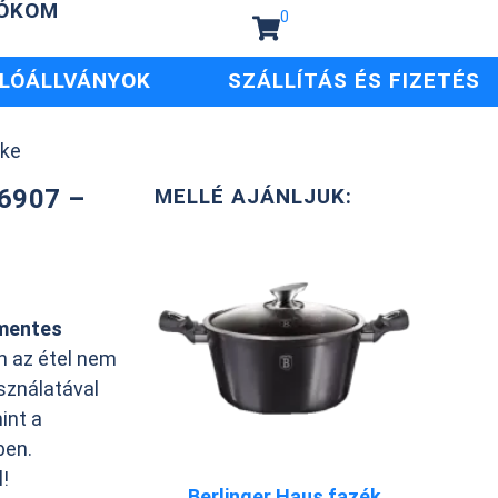
IÓKOM
0
LÓÁLLVÁNYOK
SZÁLLÍTÁS ÉS FIZETÉS
rke
 6907 –
MELLÉ AJÁNLJUK:
smentes
n az étel nem
asználatával
mint a
ben.
!
Berlinger Haus fazék