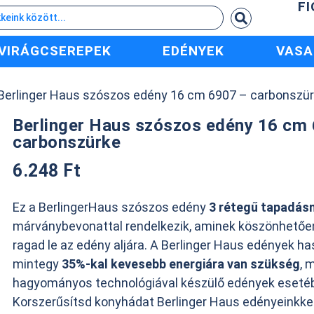
F
VIRÁGCSEREPEK
EDÉNYEK
VASA
Berlinger Haus szószos edény 16 cm 6907 – carbonszü
Berlinger Haus szószos edény 16 cm
carbonszürke
6.248
Ft
Ez a BerlingerHaus szószos edény
3 rétegű tapadá
márványbevonattal rendelkezik, aminek köszönhetőe
ragad le az edény aljára. A Berlinger Haus edények h
mintegy
35%-kal kevesebb energiára van szükség
, 
hagyományos technológiával készülő edények eseté
Korszerűsítsd konyhádat Berlinger Haus edényeinkkel