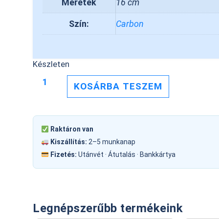
Méretek
16 cm
Szín:
Carbon
Készleten
KOSÁRBA TESZEM
Raktáron van
Kiszállítás:
2–5 munkanap
Fizetés:
Utánvét · Átutalás · Bankkártya
Legnépszerűbb termékeink